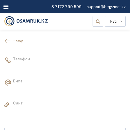
8 7172 799 599
support@hrqyzmet.kz
Рус
Назад
Телефон
E-mail
Сайт