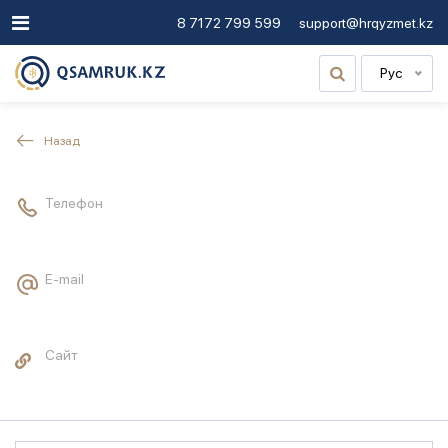
8 7172 799 599
support@hrqyzmet.kz
Рус
Назад
Телефон
E-mail
Сайт