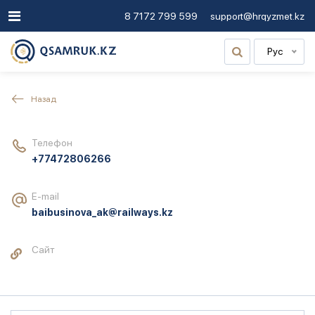
8 7172 799 599
support@hrqyzmet.kz
Рус
Назад
Телефон
+77472806266
E-mail
baibusinova_ak@railways.kz
Сайт