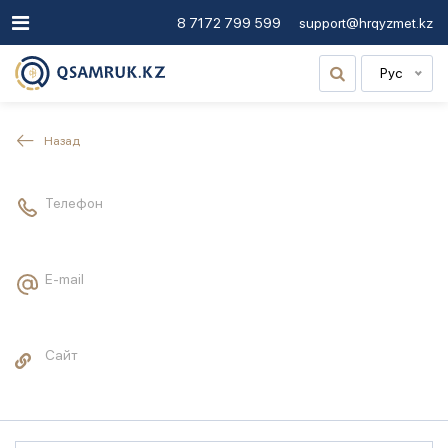
8 7172 799 599
support@hrqyzmet.kz
Рус
Назад
Телефон
E-mail
Сайт