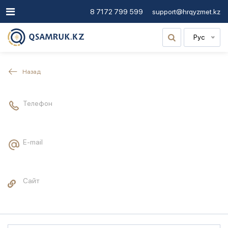
8 7172 799 599
support@hrqyzmet.kz
Рус
Назад
Телефон
E-mail
Сайт