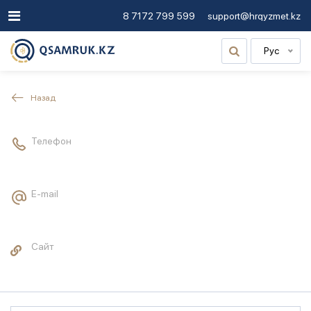
8 7172 799 599
support@hrqyzmet.kz
Рус
Назад
Телефон
E-mail
Сайт