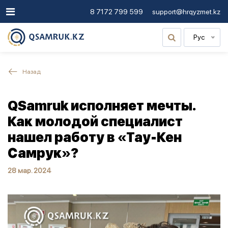
8 7172 799 599
support@hrqyzmet.kz
Рус
Назад
QSamruk исполняет мечты.
Как молодой специалист
нашел работу в «Тау-Кен
Самрук»?
28 мар. 2024