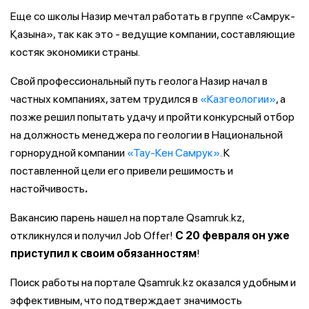
Еще со школы Назир мечтал работать в группе «Самрук-
Қазына», так как это - ведущие компании, составляющие
костяк экономики страны.
Свой
профессиональный
путь
геолога Назир начал
в
частных компаниях, затем трудился в
«Казгеологии»
,
а
позже решил попытать удачу и пройти
конкурсный отбор
на должность менеджера по геологии в Национальной
горнорудной компании
«Тау-Кен Самрук»
. К
поставленной цели его привели решимость и
настойчивость
.
Вакансию парень нашел на портале Qsamruk.kz,
откликнулся
и получил Job Offer!
С 20 февраля он уже
приступил к своим обязанностям
!
Поиск работы на портале Qsamruk.kz
оказался удобным и
эффективным, что подтверждает значимость