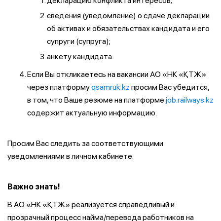
декларацию конфликта интересов;
сведения (уведомление) о сдаче декларации
об активах и обязательствах кандидата и его
супруги (супруга);
анкету кандидата.
Если Вы откликаетесь на вакансии АО «НК «ҚТЖ»
через платформу
qsamruk.kz
просим Вас убедится,
в том, что Ваше резюме на платформе
job.railways.kz
содержит актуальную информацию.
Просим Вас следить за соответствующими
уведомлениями в личном кабинете.
Важно знать!
В АО «НК «ҚТЖ» реализуется справедливый и
прозрачный процесс найма/перевода работников на