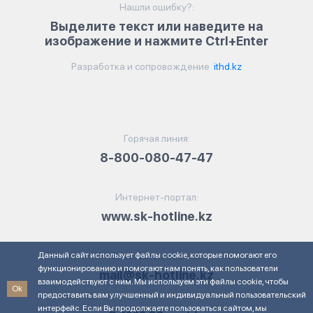
Нашли ошибку?:
Выделите текст или наведите на
изображение и нажмите Ctrl+Enter
Разработка и сопровождение
ithd.kz
Горячая линия:
8-800-080-47-47
Интернет-портал:
www.sk-hotline.kz
Данный сайт использует файлы cookie, которые помогают его
Электронная почта:
функционированию и помогают нам понять, как пользователи
mail@sk-hotline.kz
взаимодействуют с ним. Мы используем эти файлы cookie, чтобы
Ok
предоставить вам улучшенный и индивидуальный пользовательский
интерфейс. Если Вы продолжаете пользоваться сайтом, мы