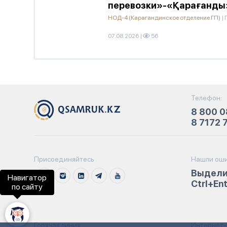
перевозки»-«Қарағанды
НОД-4 (Карагандинское отделение ГП)
|
07.08.2026
|
56
Телефон:
8 800 0
8 7172 
Присоединяйтесь
Нашли оши
Выдели
Навигатор
Ctrl+En
по сайту
Горячая линия:
Интернет-