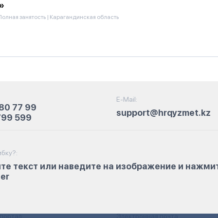
»
Полная занятость
|
Карагандинская область
E-Mail:
80 77 99
support@hrqyzmet.kz
799 599
бку?:
те текст или наведите на изображение и нажми
ter
портал:
Электронная почта: