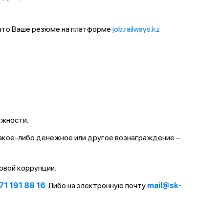
 что Ваше резюме на платформе
job.railways.kz
лжности.
какое-либо денежное или другое вознаграждение –
овой коррупции.
71 191 88 16
. Либо на электронную почту
mail@sk-