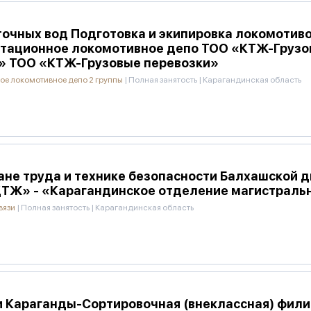
точных вод Подготовка и экипировка локомотив
тационное локомотивное депо ТОО «КТЖ-Грузо
» ТОО «КТЖ-Грузовые перевозки»
ое локомотивное депо 2 группы
|
Полная занятость
|
Карагандинская область
не труда и технике безопасности Балхашской д
ҚТЖ» - «Карагандинское отделение магистраль
вязи
|
Полная занятость
|
Карагандинская область
и Караганды-Сортировочная (внеклассная) фил