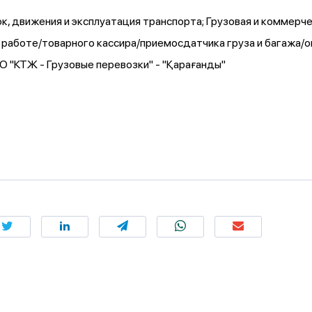
ок, движения и эксплуатация транспорта; Грузовая и коммер
й работе/товарного кассира/приемосдатчика груза и багажа
 "КТЖ - Грузовые перевозки" - "Қарағанды"