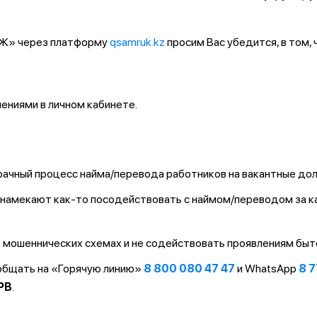
ҚТЖ» через платформу
qsamruk.kz
просим Вас убедится, в том,
ниями в личном кабинете.
ачный процесс найма/перевода работников на вакантные до
т/намекают как-то посодействовать с наймом/переводом за 
 мошеннических схемах и не содействовать проявлениям быт
ообщать на «Горячую линию»
8 800 080 47 47
и WhatsApp
8 7
PB
.