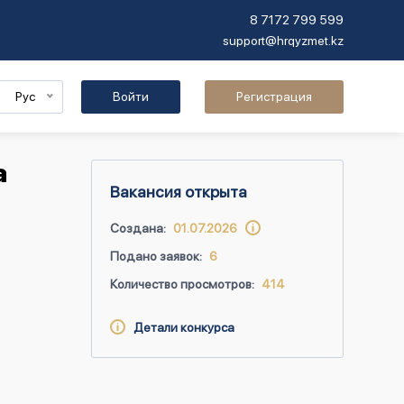
8 7172 799 599
support@hrqyzmet.kz
Рус
Войти
Регистрация
а
Вакансия открыта
Создана:
01.07.2026
Подано заявок:
6
Количество просмотров:
414
Детали конкурса