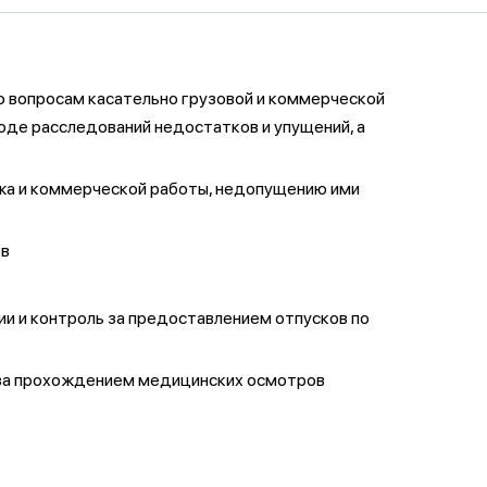
по вопросам касательно грузовой и коммерческой
оде расследований недостатков и упущений, а
ажа и коммерческой работы, недопущению ими
ов
и и контроль за предоставлением отпусков по
ь за прохождением медицинских осмотров