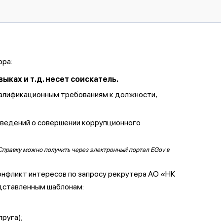
ора:
ках и т.д. несет соискатель.
валификационным требованиям к должности,
сведений о совершении коррупционного
Справку можно получить через электронный портал EGov в
онфликт интересов по запросу рекрутера АО «НК
дставленным шаблонам:
пруга);