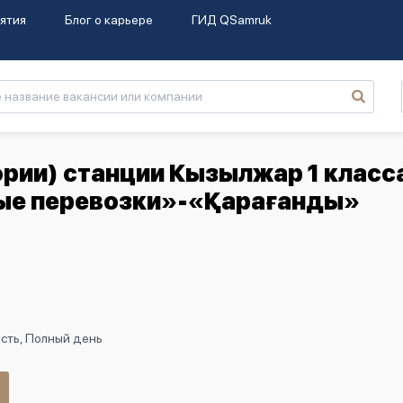
ятия
Блог о карьере
ГИД QSamruk
ории) станции Кызылжар 1 класс
ые перевозки»-«Қарағанды»
сть, Полный день