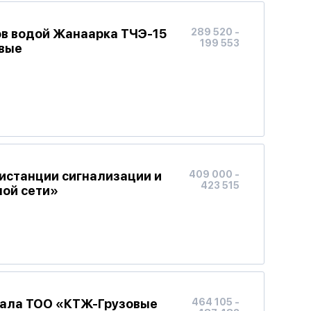
ов водой Жанаарка ТЧЭ-15
289 520 -
199 553
вые
истанции сигнализации и
409 000 -
423 515
ной сети»
иала ТОО «КТЖ-Грузовые
464 105 -