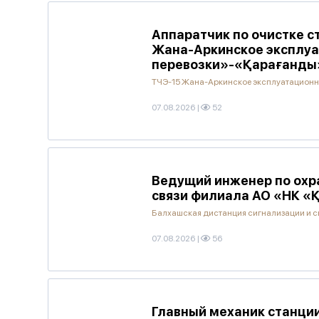
Аппаратчик по очистке с
Жана-Аркинское эксплуа
перевозки»-«Қарағанды
ТЧЭ-15 Жана-Аркинское эксплуатационн
07.08.2026
|
52
Ведущий инженер по охра
связи филиала АО «НК «
Балхашская дистанция сигнализации и с
07.08.2026
|
56
Главный механик станци