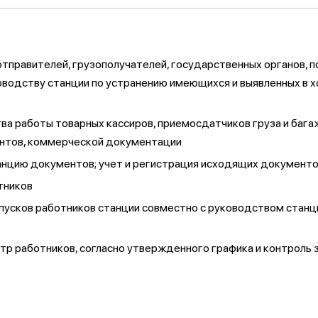
отправителей, грузополучателей, государственных органов, 
водству станции по устранению имеющихся и выявленных в х
ва работы товарных кассиров, приемосдатчиков груза и баг
нтов, коммерческой документации
танцию документов; учет и регистрация исходящих документ
тников
усков работников станции совместно с руководством станци
тр работников, согласно утвержденного графика и контрол