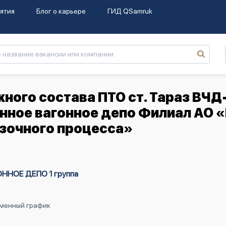
ятия
Блог о карьере
ГИД QSamruk
ного состава ПТО ст. Тараз ВЧД
ное вагонное депо Филиал АО 
зочного процесса»
НОЕ ДЕПО 1 группа
Сменный график