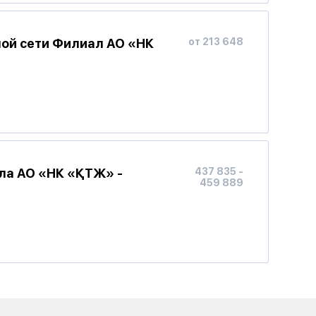
ой сети Филиал АО «НК
от 213 648
ла АО «НК «ҚТЖ» -
437 835 -
459 889