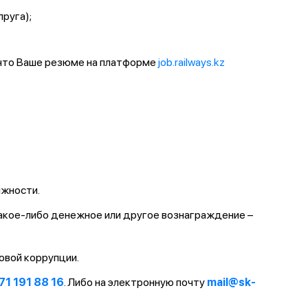
пруга);
 что Ваше резюме на платформе
job.railways.kz
лжности.
какое-либо денежное или другое вознаграждение –
овой коррупции.
71 191 88 16
. Либо на электронную почту
mail@sk-