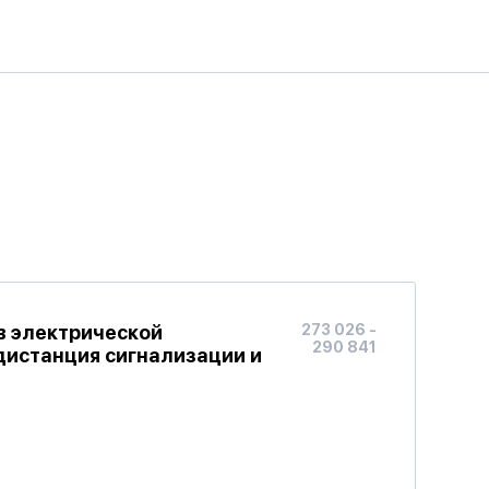
в электрической
273 026 -
290 841
дистанция сигнализации и