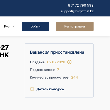
8 7172 799 599
support@hrqyzmet.kz
Рус
Войти
Регистрация
-27
Вакансия приостановлена
«НК
Создана:
02.07.2026
Подано заявок:
7
Количество просмотров:
244
Детали конкурса