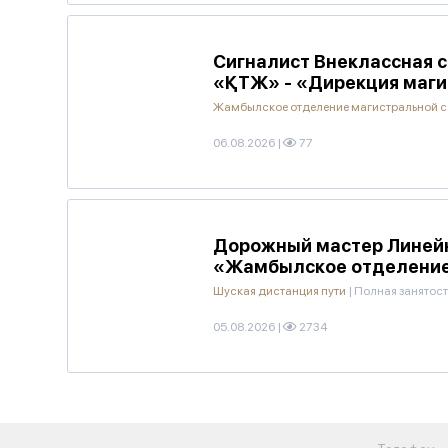
Сигналист Внеклассная 
«ҚТЖ» - «Дирекция маги
Жамбылское отделение магистральной с
06.08.2026
|
77
Дорожный мастер Линейн
«Жамбылское отделение
Шуская дистанция пути
|
Полная занятост
05.08.2026
|
2734