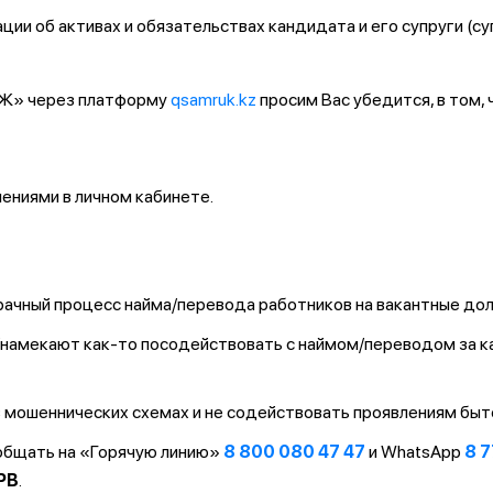
ии об активах и обязательствах кандидата и его супруги (су
ҚТЖ» через платформу
qsamruk.kz
просим Вас убедится, в том,
ниями в личном кабинете.
ачный процесс найма/перевода работников на вакантные до
т/намекают как-то посодействовать с наймом/переводом за 
 мошеннических схемах и не содействовать проявлениям быт
ообщать на «Горячую линию»
8 800 080 47 47
и WhatsApp
8 7
PB
.