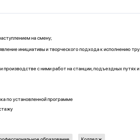
аступлением на смену;
явление инициативы и творческого подхода к исполнению тр
 производстве с ними работ на станции, подъездных путях и 
вка по установленной программе
 стажу
профессиональное образование
Колледж