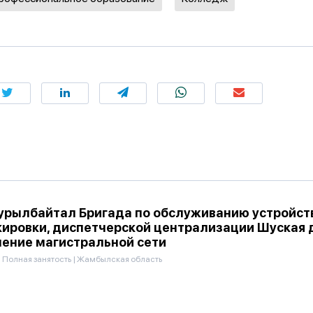
Бурылбайтал Бригада по обслуживанию устройст
кировки, диспетчерской централизации Шуская 
ение магистральной сети
|
Полная занятость
|
Жамбылская область