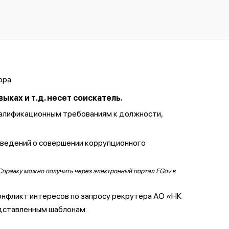
ора:
ках и т.д. несет соискатель.
валификационным требованиям к должности,
сведений о совершении коррупционного
Справку можно получить через электронный портал EGov в
онфликт интересов по запросу рекрутера АО «НК
дставленным шаблонам: