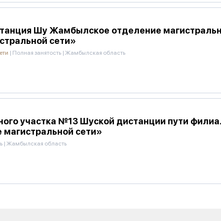
станция Шу Жамбылское отделение магистральн
стральной сети»
ети
|
Полная занятость
|
Жамбылская область
ого участка №13 Шуской дистанции пути филиа
 магистральной сети»
ь
|
Жамбылская область