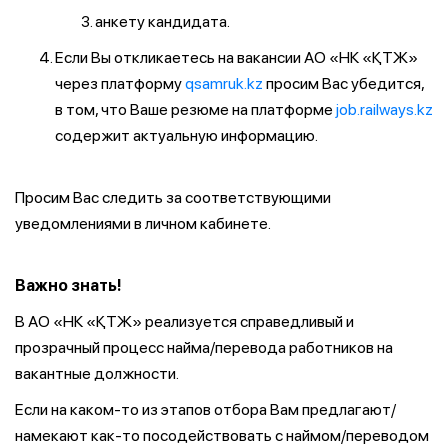
анкету кандидата.
Если Вы откликаетесь на вакансии АО «НК «ҚТЖ»
через платформу
qsamruk.kz
просим Вас убедится,
в том, что Ваше резюме на платформе
job.railways.kz
содержит актуальную информацию.
Просим Вас следить за соответствующими
уведомлениями в личном кабинете.
Важно знать!
В АО «НК «ҚТЖ» реализуется справедливый и
прозрачный процесс найма/перевода работников на
вакантные должности.
Если на каком-то из этапов отбора Вам предлагают/
намекают как-то посодействовать с наймом/переводом