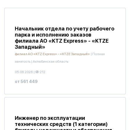
Начальник отдела по учету рабочего
парка и исполнению заказов
филиала АО «KTZ Express» - «KTZE
Западный»
филиал АО «KTZ Express» - «KTZE Западный»
|
Полная
занятость
|
Актюбинская область
05.08.2026
|
212
от 561 449
Инженер по эксплуатации
технических средств (1 категории)