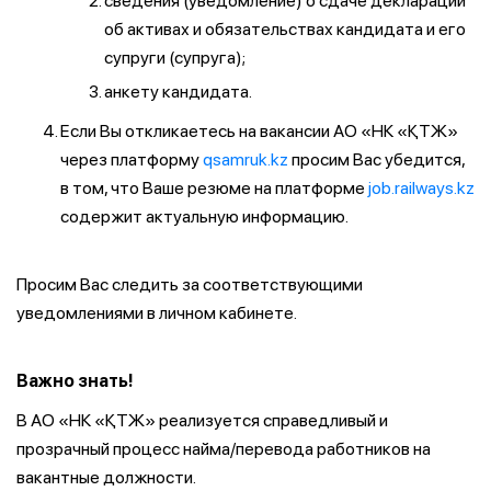
сведения (уведомление) о сдаче декларации
об активах и обязательствах кандидата и его
супруги (супруга);
анкету кандидата.
Если Вы откликаетесь на вакансии АО «НК «ҚТЖ»
через платформу
qsamruk.kz
просим Вас убедится,
в том, что Ваше резюме на платформе
job.railways.kz
содержит актуальную информацию.
Просим Вас следить за соответствующими
уведомлениями в личном кабинете.
Важно знать!
В АО «НК «ҚТЖ» реализуется справедливый и
прозрачный процесс найма/перевода работников на
вакантные должности.