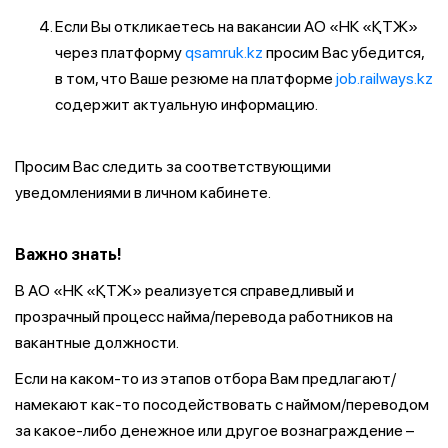
Если Вы откликаетесь на вакансии АО «НК «ҚТЖ»
через платформу
qsamruk.kz
просим Вас убедится,
в том, что Ваше резюме на платформе
job.railways.kz
содержит актуальную информацию.
Просим Вас следить за соответствующими
уведомлениями в личном кабинете.
Важно знать!
В АО «НК «ҚТЖ» реализуется справедливый и
прозрачный процесс найма/перевода работников на
вакантные должности.
Если на каком-то из этапов отбора Вам предлагают/
намекают как-то посодействовать с наймом/переводом
за какое-либо денежное или другое вознаграждение –