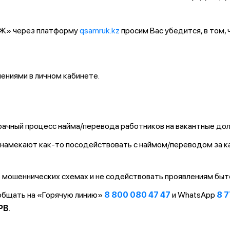
ҚТЖ» через платформу
qsamruk.kz
просим Вас убедится, в том,
ниями в личном кабинете.
ачный процесс найма/перевода работников на вакантные до
т/намекают как-то посодействовать с наймом/переводом за 
 мошеннических схемах и не содействовать проявлениям быт
ообщать на «Горячую линию»
8 800 080 47 47
и WhatsApp
8 7
PB
.