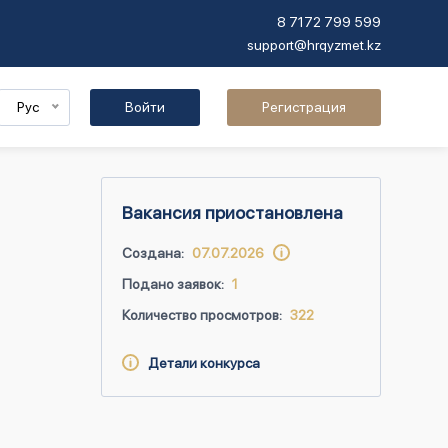
8 7172 799 599
support@hrqyzmet.kz
Рус
Войти
Регистрация
Вакансия приостановлена
Создана:
07.07.2026
Подано заявок:
1
Количество просмотров:
322
Детали конкурса