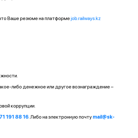
 что Ваше резюме на платформе
job.railways.kz
лжности.
какое-либо денежное или другое вознаграждение –
овой коррупции.
71 191 88 16
. Либо на электронную почту
mail@sk-