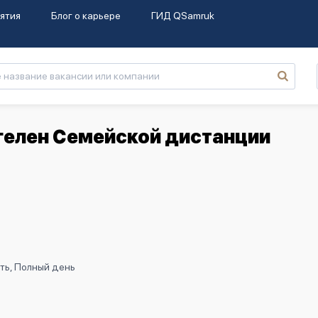
ятия
Блог о карьере
ГИД QSamruk
гелен Семейской дистанции
ть, Полный день