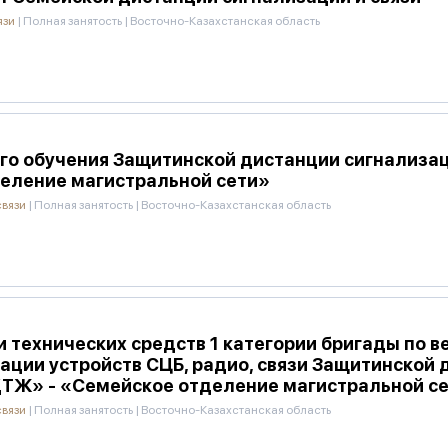
язи
|
Полная занятость
|
Восточно-Казахстанская область
го обучения Защитинской дистанции сигнализац
еление магистральной сети»
связи
|
Полная занятость
|
Восточно-Казахстанская область
 технических средств 1 категории бригады по 
ции устройств СЦБ, радио, связи Защитинской 
ҚТЖ» - «Семейское отделение магистральной с
связи
|
Полная занятость
|
Восточно-Казахстанская область