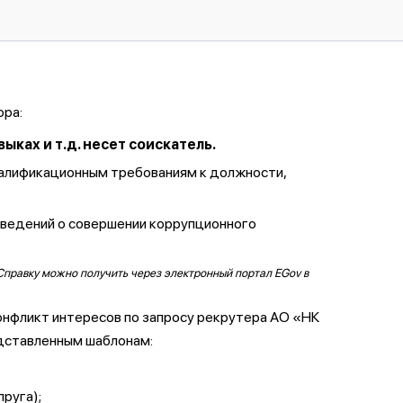
ора:
ках и т.д. несет соискатель.
валификационным требованиям к должности,
сведений о совершении коррупционного
Справку можно получить через электронный портал EGov в
онфликт интересов по запросу рекрутера АО «НК
дставленным шаблонам:
пруга);