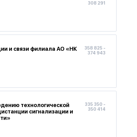
308 291
ии и связи филиала АО «НК
358 825 -
374 943
ведению технологической
335 350 -
350 414
дистанции сигнализации и
ети»