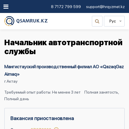
8 7172 799 599
support@hrqyzmet.kz
Рус
Начальник автотранспортной
службы
Мангистауский производственный филиал АО «QazaqGaz
Aimaq»
г.Актау
Требуемый опыт работы: Не менее 3 лет
Полная занятость,
Полный день
Вакансия приостановлена