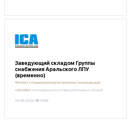
Заведующий складом Группы
снабжения Аральского ЛПУ
(временно)
Филиал «Управление магистральных газопроводов
«Актобе»
|
На период отсутствия работника
|
с.Бозой
05.08.2026
|
2568