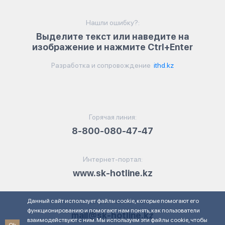
Нашли ошибку?:
Выделите текст или наведите на
изображение и нажмите Ctrl+Enter
Разработка и сопровождение
ithd.kz
Горячая линия:
8-800-080-47-47
Интернет-портал:
www.sk-hotline.kz
Данный сайт использует файлы cookie, которые помогают его
Электронная почта:
функционированию и помогают нам понять, как пользователи
mail@sk-hotline.kz
взаимодействуют с ним. Мы используем эти файлы cookie, чтобы
Ok