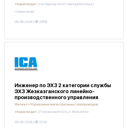
«Караганда»
|
На период отсутствия работника
|
г.Караганда
05.08.2026
|
3958
Инженер по ЭХЗ 2 категории службы
ЭХЗ Жезказганского линейно-
производственного управления
Филиал «Управление магистральных газопроводов
«Караганда»
|
Полная занятость
|
г.Жезказган
05.08.2026
|
2202