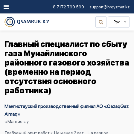
8 7172 799 599
support@hrqyzmet.kz
Рус
Главный специалист по сбыту
газа Мунайлинского
районного газового хозяйства
(временно на период
отсутствия основного
работника)
Мангистауский производственный филиал АО «QazaqGaz
Aimaq»
с.Мангистау
Требуемый опыт работы: Не менее 2 лет
На период