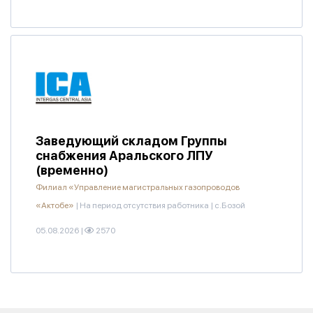
Заведующий складом Группы
снабжения Аральского ЛПУ
(временно)
Филиал «Управление магистральных газопроводов
«Актобе»
|
На период отсутствия работника
|
с.Бозой
05.08.2026
|
2570