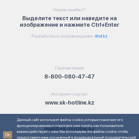
Нашли ошибку?:
Выделите текст или наведите на
изображение и нажмите Ctrl+Enter
Разработка и сопровождение
ithd.kz
Горячая линия:
8-800-080-47-47
Интернет-портал:
www.sk-hotline.kz
Данный сайт использует файлы cookie, которые помогают его
Электронная почта:
функционированию и помогают нам понять, как пользователи
mail@sk-hotline.kz
взаимодействуют с ним. Мы используем эти файлы cookie, чтобы
Ok
предоставить вам улучшенный и индивидуальный пользовательский