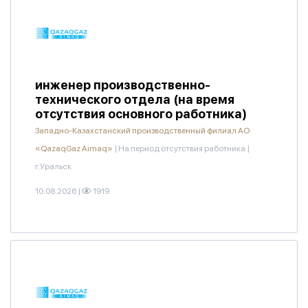
инженер производственно-
технического отдела (на время
отсутствия основного работника)
Западно-Казахстанский производственный филиал АО
«QazaqGaz Aimaq»
|
На период отсутствия работника
|
г.Уральск
10.08.2026
|
1919