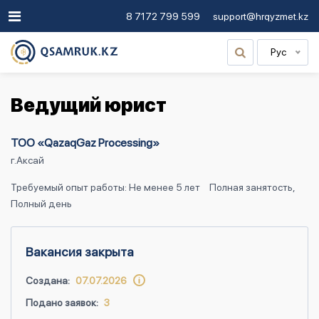
8 7172 799 599
support@hrqyzmet.kz
Рус
Ведущий юрист
ТОО «QazaqGaz Processing»
г.Аксай
Требуемый опыт работы: Не менее 5 лет
Полная занятость,
Полный день
Вакансия закрыта
Создана:
07.07.2026
Подано заявок:
3