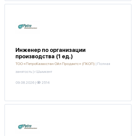
Инженер по организации
производства (1 ед.)
ТОО «ПетроКазахстан Ойл Продактс» (ПКОП)
|
Полная
занятость
|
г.Шымкент
09.08.2026
|
2514