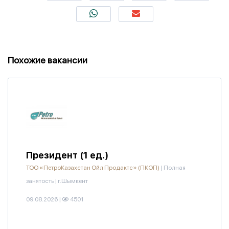
Похожие вакансии
Президент (1 ед.)
ТОО «ПетроКазахстан Ойл Продактс» (ПКОП)
|
Полная
занятость
|
г.Шымкент
09.08.2026
|
4501