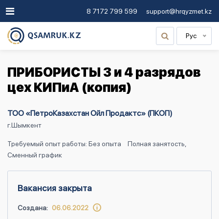
8 7172 799 599
support@hrqyzmet.kz
Рус
ПРИБОРИСТЫ 3 и 4 разрядов
цех КИПиА (копия)
ТОО «ПетроКазахстан Ойл Продактс» (ПКОП)
г.Шымкент
Требуемый опыт работы: Без опыта
Полная занятость,
Сменный график
Вакансия закрыта
Создана:
06.06.2022