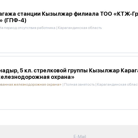
багажа станции Кызылжар филиала ТОО «КТЖ-Г
» (ГПФ-4)
На период отсутствия работника
|
Карагандинская область
ынадыр, 5 кл. стрелковой группы Кызылжар Кар
железнодорожная охрана»
ованная железнодорожная охрана»
|
Полная занятость
|
Карагандинская облас
E-Mail: