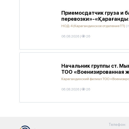
Приемосдатчик груза и 
перевозки»-«Қарағанды
НОД-4 (Карагандинское отделение ГП)
|
06.08.2026
|
26
Начальник группы ст. М
ТОО «Военизированная 
Карагандинский филиал ТОО «Военизир
06.08.2026
|
26
Телефон: