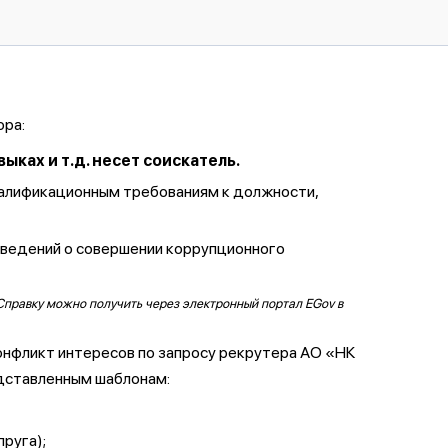
ора:
ках и т.д. несет соискатель.
валификационным требованиям к должности,
сведений о совершении коррупционного
Справку можно получить через электронный портал EGov в
онфликт интересов по запросу рекрутера АО «НК
дставленным шаблонам:
пруга);