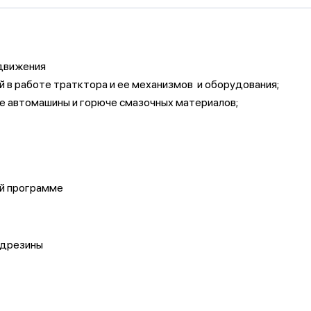
 движения
й в работе тратктора и ее механизмов и оборудования;
ие автомашины и горюче смазочных материалов;
ой программе
 дрезины