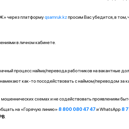
ҚТЖ» через платформу
qsamruk.kz
просим Вас убедится, в том,
ниями в личном кабинете.
ачный процесс найма/перевода работников на вакантные до
т/намекают как-то посодействовать с наймом/переводом за 
 мошеннических схемах и не содействовать проявлениям быт
ообщать на «Горячую линию»
8 800 080 47 47
и WhatsApp
8 7
PB
.