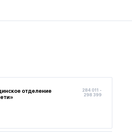
ндинское отделение
284 011 -
298 399
сети»