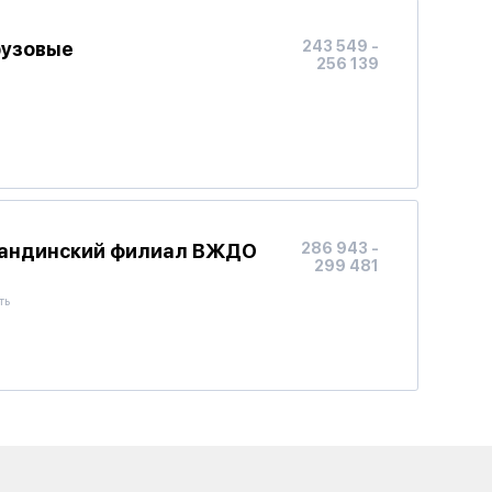
рузовые
243 549 -
256 139
агандинский филиал ВЖДО
286 943 -
299 481
ть