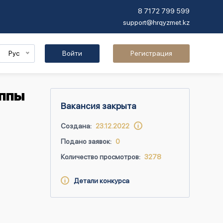
8 7172 799 599
support@hrqyzmet.kz
Рус
Войти
Регистрация
уппы
Вакансия закрыта
Создана:
23.12.2022
Подано заявок:
0
Количество просмотров:
3278
Детали конкурса