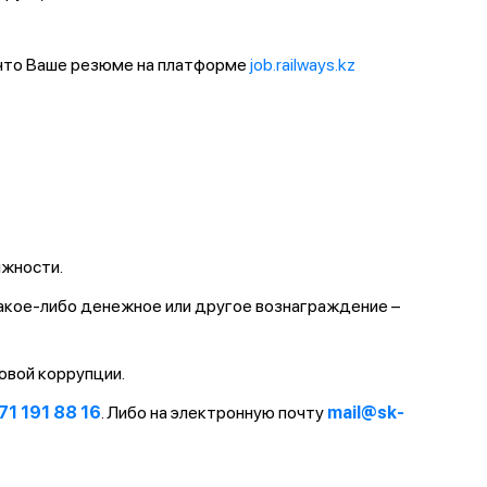
 что Ваше резюме на платформе
job.railways.kz
лжности.
какое-либо денежное или другое вознаграждение –
овой коррупции.
71 191 88 16
. Либо на электронную почту
mail@sk-