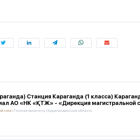
раганда) Станция Караганда (1 класса) Карага
иал АО «НК «ҚТЖ» - «Дирекция магистральной 
ой сети
|
Полная занятость
|
Карагандинская область