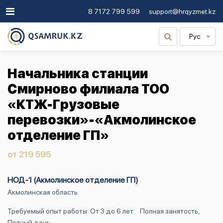
8 7172 799 599
support@hrqyzmet.kz
Рус
Начальника станции
Смирново филиала ТОО
«КТЖ-Грузовые
перевозки»-«Акмолинское
отделение ГП»
от 219 595
НОД-1 (Акмолинское отделение ГП)
Акмолинская область
Требуемый опыт работы: От 3 до 6 лет
Полная занятость,
Полный день