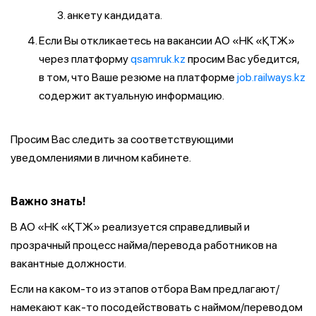
анкету кандидата.
Если Вы откликаетесь на вакансии АО «НК «ҚТЖ»
через платформу
qsamruk.kz
просим Вас убедится,
в том, что Ваше резюме на платформе
job.railways.kz
содержит актуальную информацию.
Просим Вас следить за соответствующими
уведомлениями в личном кабинете.
Важно знать!
В АО «НК «ҚТЖ» реализуется справедливый и
прозрачный процесс найма/перевода работников на
вакантные должности.
Если на каком-то из этапов отбора Вам предлагают/
намекают как-то посодействовать с наймом/переводом