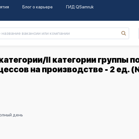
ятия
Блог о карьере
ГИД QSamruk
атегории/II категории группы п
ессов на производстве - 2 ед. 
Полный день