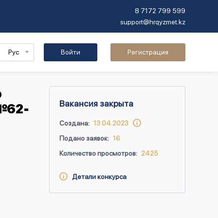
8 7172 799 599
support@hrqyzmet.kz
Рус
Войти
Регистрация
о
Вакансия закрыта
(№62-
Создана:
13.04.2023
Подано заявок:
16
Количество просмотров:
2425
Детали конкурса