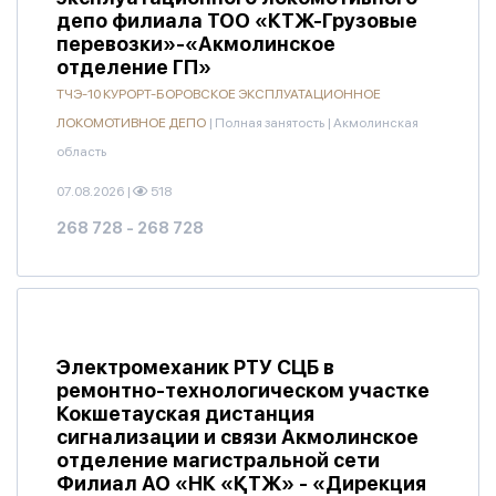
депо филиала ТОО «КТЖ-Грузовые
перевозки»-«Акмолинское
отделение ГП»
ТЧЭ-10 КУРОРТ-БОРОВСКОЕ ЭКСПЛУАТАЦИОННОЕ
ЛОКОМОТИВНОЕ ДЕПО
|
Полная занятость
|
Акмолинская
область
07.08.2026
|
518
268 728 - 268 728
Электромеханик РТУ СЦБ в
ремонтно-технологическом участке
Кокшетауская дистанция
сигнализации и связи Акмолинское
отделение магистральной сети
Филиал АО «НК «ҚТЖ» - «Дирекция