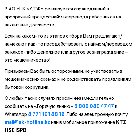
В АО «НК «ҚТЖ» реализуется справедливый и
прозрачный процесс найма/перевода работников на
вакантные должности.
Если на каком-то из этапов отбора Вам предлагают/
намекают как-то посодействовать с наймом/переводом
за какое-либо денежное или другое вознаграждение –
это мошенничество!
Призываем Вас быть осторожными, не участвовать в
мошеннических схемах и не содействовать проявлениям
бытовой коррупции.
О любых таких случаях просим незамедлительно
сообщать на «Горячую линию»
8 800 080 47 47
и
WhatsApp
8 771 191 88 16
. Либо на электронную почту
mail@sk-hotline.kz
или в мобильное приложение
KTZ
HSE ISPB
.