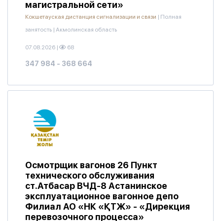
магистральной сети»
Кокшетауская дистанция сигнализации и связи
|
Полная
занятость
|
Акмолинская область
07.08.2026
|
68
347 984 - 368 664
Осмотрщик вагонов 26 Пункт
технического обслуживания
ст.Атбасар ВЧД-8 Астанинское
эксплуатационное вагонное депо
Филиал АО «НК «ҚТЖ» - «Дирекция
перевозочного процесса»