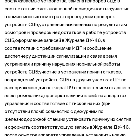
обслуживаемые устройства;
замена приборов СЦБ в
соответствии с установленной периодичностью;участие
в комиссионных осмотрах, в проведении проверок
устройств СЦБ;устранение выявленных по результатам
осмотров и проверок недостатков в работе устройств
СЦБ;оформление записей в Журнале ДУ-46, в
соответствии с требованиями ИДП и сообщение
диспетчеру дистанции сигнализации и связи время
устранения и причину нарушения нормальной работы
устройств СЦБ;
участие в устранении причин отказов,
повреждений устройств СЦБ на других участках ШЧ по
распоряжению диспетчера ШЧ с оповещением старшего
электромеханика;
проверка наличия пломб на аппаратах
управления и соответствие оттисков на них (при
отсутствии пломб совместно с дежурным по
железнодорожной станции установить причину их снятия
и оформить соответствующую запись в Журнале ДУ-46,
после осмотра аппарата управления, установить новую