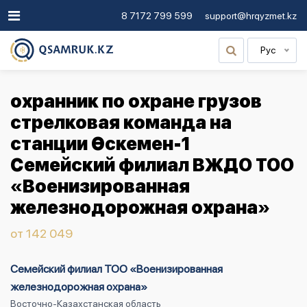
8 7172 799 599
support@hrqyzmet.kz
Рус
охранник по охране грузов
стрелковая команда на
станции Өскемен-1
Семейский филиал ВЖДО ТОО
«Военизированная
железнодорожная охрана»
от 142 049
Семейский филиал ТОО «Военизированная
железнодорожная охрана»
Восточно-Казахстанская область