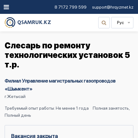
8 7172 799 599
support@hrqyzmet.kz
Рус
Слесарь по ремонту
технологических установок 5
т.р.
Филиал Управление магистральных газопроводов
«Шымкент»
г.Жетысай
Требуемый опыт работы: Не менее 1 года
Полная занятость,
Полный день
Вакансия закрыта