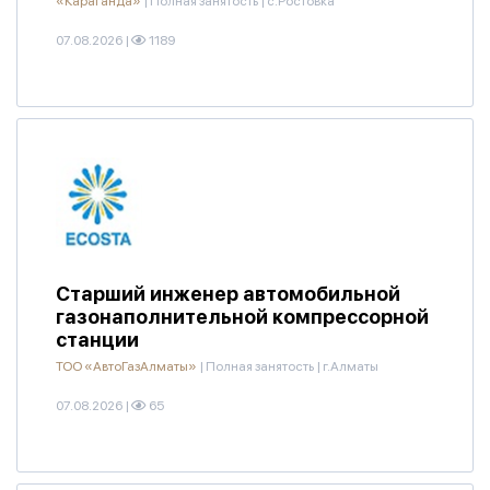
«Караганда»
|
Полная занятость
|
с.Ростовка
07.08.2026
|
1189
Старший инженер автомобильной
газонаполнительной компрессорной
станции
ТОО «АвтоГазАлматы»
|
Полная занятость
|
г.Алматы
07.08.2026
|
65