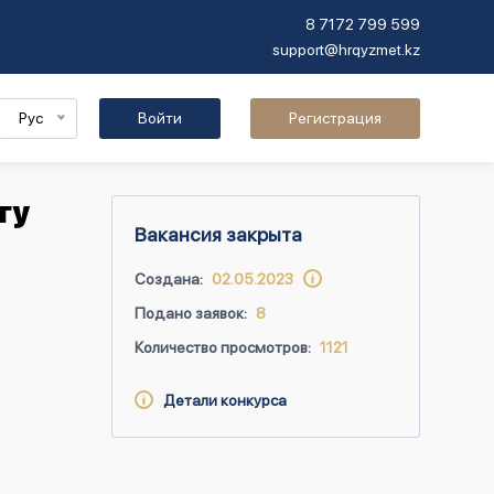
8 7172 799 599
support@hrqyzmet.kz
Рус
Войти
Регистрация
гу
Вакансия закрыта
Создана:
02.05.2023
Подано заявок:
8
Количество просмотров:
1121
Детали конкурса