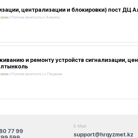
изации, централизации и блокировки) пост ДЦ
связи
|
Полная занятость
|
г.Алматы
иванию и ремонту устройств сигнализации, цен
Алтынколь
связи
|
Полная занятость
|
с.Пиджим
E-Mail:
80 77 99
support@hrqyzmet.kz
799 599