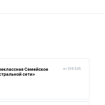
неклассная Семейское
от 216 525
стральной сети»