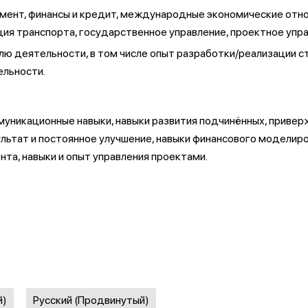
мент, финансы и кредит, международные экономические отнош
ция транспорта, государственное управление, проектное упр
лю деятельности, в том числе опыт разработки/реализации ст
ельности.
муникационные навыки, навыки развития подчинённых, привер
зультат и постоянное улучшение, навыки финансового модели
а, навыки и опыт управления проектами.
й)
Русский (Продвинутый)