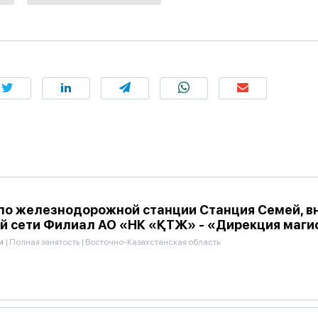
по железнодорожной станции Станция Семей, в
й сети Филиал АО «НК «ҚТЖ» - «Дирекция маги
ти
|
Полная занятость
|
Восточно-Казахстанская область