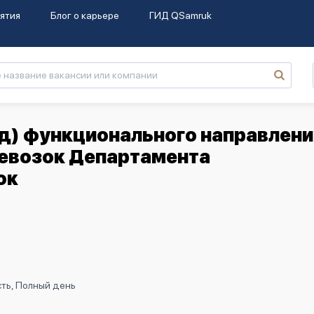
ятия
Блог о карьере
ГИД QSamruk
д) функционального направлени
евозок Департамента
ок
ть, Полный день