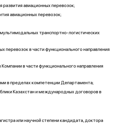
 развития авиационных перевозок;
ития авиационных перевозок;
 мультимодальных транспортно-логистических
х перевозок в части функционального направления
 Компании в части функционального направления
ями в пределах компетенции Департамента;
ублики Казахстан и международных договоров в
истра или научной степени кандидата, доктора