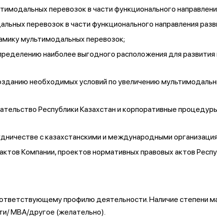
имодальных перевозок в части функционального направления
льных перевозок в части функционального направления разв
амику мультимодальных перевозок;
определению наиболее выгодного расположения для развития
озданию необходимых условий по увеличению мультимодальны
дательство Республики Казахстан и корпоративные процедуры
удничестве с казахстанскими и международными организаци
 актов Компании, проектов нормативных правовых актов Респ
ответствующему профилю деятельности. Наличие степени маг
и/ МВА/другое (желательно).