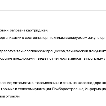
хники, заправка картриджей;
рганизации о состоянии оргтехники, планируемом закупе ор
азработка технологических процессов, технической документ
орские предложения, ведет отчетность, вносит в программу
вление; Автоматика, телемеханика и связь на железнодорожн
ектроника и телекоммуникации; Приборостроение; Информац
ной отрасли