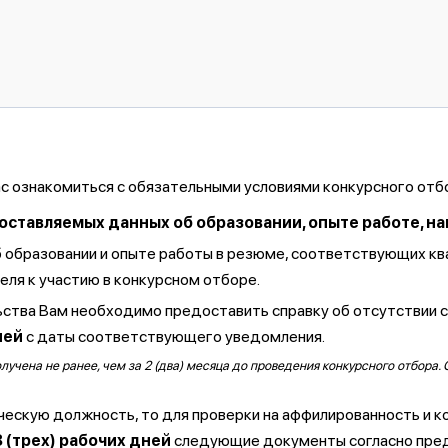
ас ознакомиться с обязательными условиями конкурсного отб
тавляемых данных об образовании, опыте работе, навы
б образовании и опыте работы в резюме, соответствующих к
ля к участию в конкурсном отборе.
ства Вам необходимо предоставить справку об отсутствии 
ней
с даты соответствующего уведомления.
чена не ранее, чем за 2 (два) месяца до проведения конкурсного отбора. 
ческую должность, то для проверки на аффилированность и к
3 (трех) рабочих дней
следующие документы согласно пре