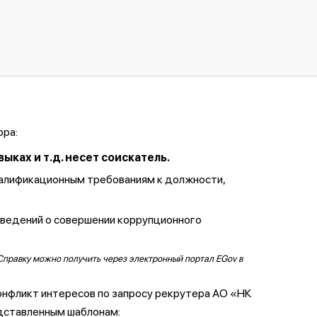
ора:
ках и т.д. несет соискатель.
валификационным требованиям к должности,
сведений о совершении коррупционного
Справку можно получить через электронный портал EGov в
онфликт интересов по запросу рекрутера АО «НК
дставленным шаблонам: