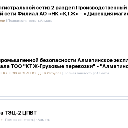
агистральной сети) 2 раздел Производственный
й сети Филиал АО «НК «ҚТЖ» - «Дирекция маги
сети
|
Полная занятость
|
г.Алматы
промышленной безопасности Алматинское эксп
ала ТОО "КТЖ-Грузовые перевозки" - "Алматинс
НОЕ ЛОКОМОТИВНОЕ ДЕПО 1 группа
|
Полная занятость
|
г.Алматы
на ТЭЦ-2 ЦПВТ
и»
|
Полная занятость
|
г.Алматы