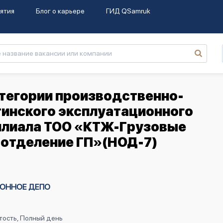
ятия
Блог о карьере
ГИД QSamruk
тегории производственно-
тинского эксплуатационного
илиала ТОО «КТЖ-Грузовые
отделение ГП»(НОД-7)
ГОННОЕ ДЕПО
тость, Полный день