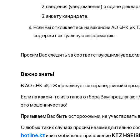
сведения (уведомление) о сдаче декларац
анкету кандидата.
Если Вы откликаетесь на вакансии АО «НК «
содержит актуальную информацию.
Просим Вас следить за соответствующими уведомле
Важно знать!
В АО «НК «ҚТЖ» реализуется справедливый и прозр
Если на каком-то из этапов отбора Вам предлагаю
это мошенничество!
Призываем Вас быть осторожными, не участвовать в
О любых таких случаях просим незамедлительно с
hotline.kz
или в мобильное приложение
KTZ HSE IS