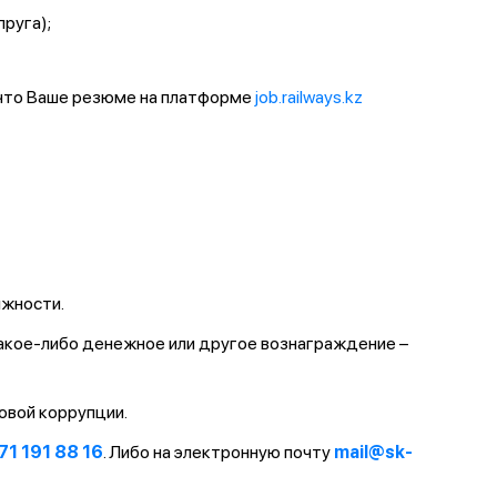
пруга);
 что Ваше резюме на платформе
job.railways.kz
лжности.
какое-либо денежное или другое вознаграждение –
овой коррупции.
71 191 88 16
. Либо на электронную почту
mail@sk-