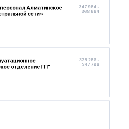
 персонал Алматинское
347 984 -
368 664
стральной сети»
луатационное
328 286 -
347 796
кое отделение ГП"