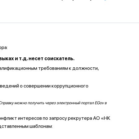
ора:
ках и т.д. несет соискатель.
валификационным требованиям к должности,
сведений о совершении коррупционного
Справку можно получить через электронный портал EGov в
онфликт интересов по запросу рекрутера АО «НК
дставленным шаблонам: