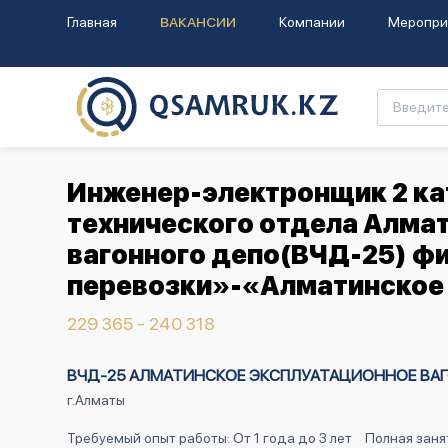
Главная
ВАКАНСИИ
Компании
Меропри
Инженер-электронщик 2 ка
технического отдела Алма
вагонного депо(ВЧД-25) ф
перевозки»-«Алматинское 
229 365 - 240 318
ВЧД-25 АЛМАТИНСКОЕ ЭКСПЛУАТАЦИОННОЕ ВА
г.Алматы
Требуемый опыт работы: От 1 года до 3 лет
Полная заня