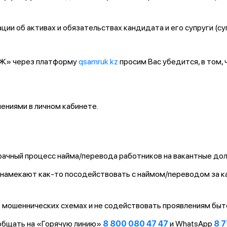
ии об активах и обязательствах кандидата и его супруги (су
ҚТЖ» через платформу
qsamruk.kz
просим Вас убедится, в том,
ниями в личном кабинете.
ачный процесс найма/перевода работников на вакантные до
т/намекают как-то посодействовать с наймом/переводом за 
 мошеннических схемах и не содействовать проявлениям быт
ообщать на «Горячую линию»
8 800 080 47 47
и WhatsApp
8 7