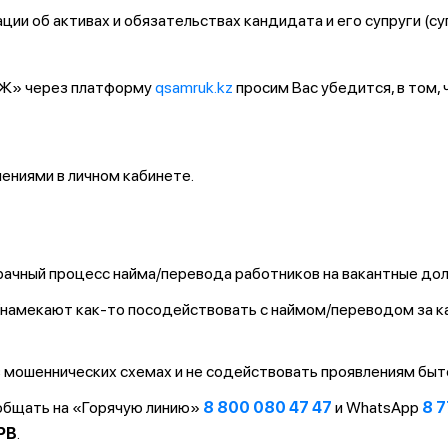
ии об активах и обязательствах кандидата и его супруги (су
ҚТЖ» через платформу
qsamruk.kz
просим Вас убедится, в том,
ниями в личном кабинете.
ачный процесс найма/перевода работников на вакантные до
т/намекают как-то посодействовать с наймом/переводом за 
 мошеннических схемах и не содействовать проявлениям быт
ообщать на «Горячую линию»
8 800 080 47 47
и WhatsApp
8 7
PB
.