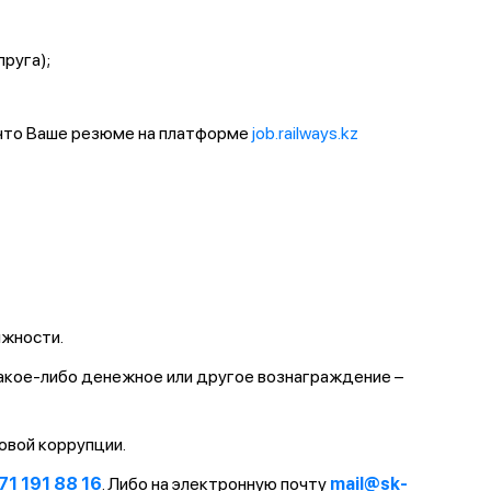
пруга);
 что Ваше резюме на платформе
job.railways.kz
лжности.
какое-либо денежное или другое вознаграждение –
овой коррупции.
71 191 88 16
. Либо на электронную почту
mail@sk-