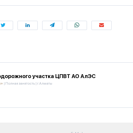
одорожного участка ЦПВТ АО АлЭС
и»
|
Полная занятость
|
г.Алматы