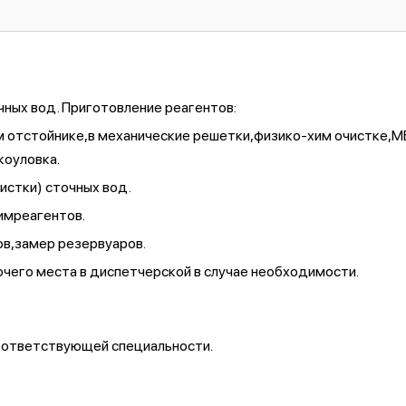
ных вод. Приготовление реагентов:
ым отстойнике,в механические решетки,физико-хим очистке,М
оуловка.
истки) сточных вод.
имреагентов.
ов,замер резервуаров.
чего места в диспетчерской в случае необходимости.
оответствующей специальности.