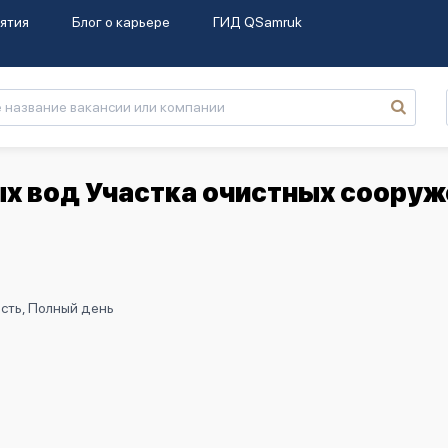
ятия
Блог о карьере
ГИД QSamruk
ых вод Участка очистных сооруж
сть, Полный день