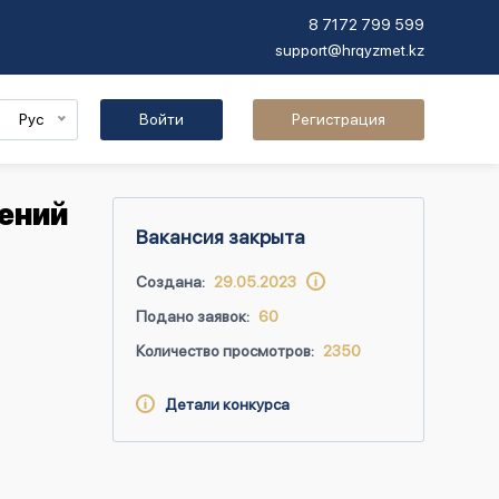
8 7172 799 599
support@hrqyzmet.kz
Рус
Войти
Регистрация
ений
Вакансия закрыта
Создана:
29.05.2023
Подано заявок:
60
Количество просмотров:
2350
Детали конкурса