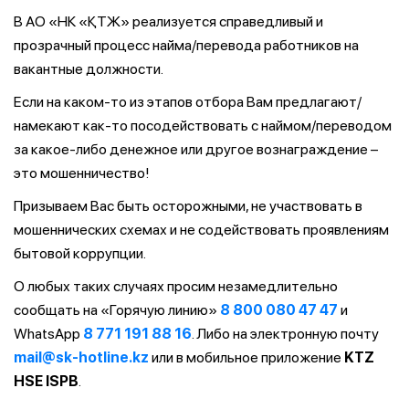
В АО «НК «ҚТЖ» реализуется справедливый и
прозрачный процесс найма/перевода работников на
вакантные должности.
Если на каком-то из этапов отбора Вам предлагают/
намекают как-то посодействовать с наймом/переводом
за какое-либо денежное или другое вознаграждение –
это мошенничество!
Призываем Вас быть осторожными, не участвовать в
мошеннических схемах и не содействовать проявлениям
бытовой коррупции.
О любых таких случаях просим незамедлительно
сообщать на «Горячую линию»
8 800 080 47 47
и
WhatsApp
8 771 191 88 16
. Либо на электронную почту
mail@sk-hotline.kz
или в мобильное приложение
KTZ
HSE ISPB
.