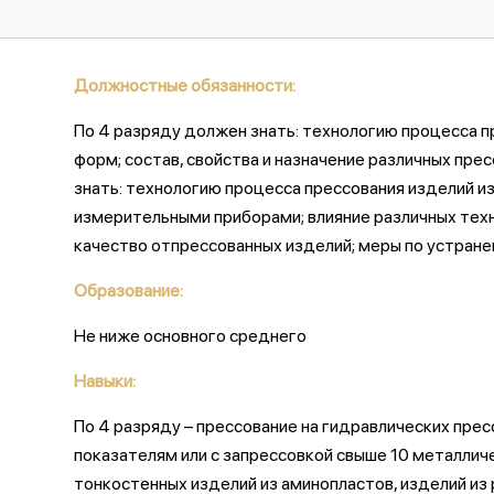
Должностные обязанности:
По 4 pазpяду должен знать: технологию процесса п
форм; состав, свойства и назначение различных пр
знать: технологию процесса прессования изделий и
измерительными приборами; влияние различных тех
качество отпрессованных изделий; меры по устране
Образование:
Не ниже основного среднего
Навыки:
По 4 pазpяду – прессование на гидравлических пре
показателям или с запрессовкой свыше 10 металли
тонкостенных изделий из аминопластов, изделий и