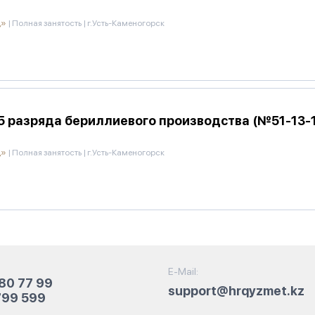
д»
|
Полная занятость
|
г.Усть-Каменогорск
 разряда бериллиевого производства (№51-13-12
д»
|
Полная занятость
|
г.Усть-Каменогорск
E-Mail:
80 77 99
support@hrqyzmet.kz
799 599