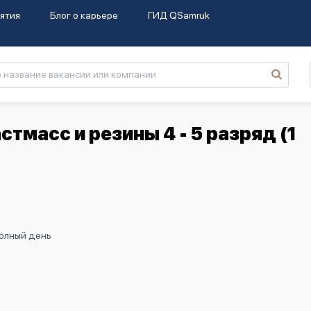
ятия
Блог о карьере
ГИД QSamruk
тмасс и резины 4 - 5 разряд (1
Полный день