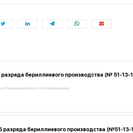
разряда бериллиевого производства (№ 51-13-12/
д»
|
Полная занятость
|
г.Усть-Каменогорск
 разряда бериллиевого производства (№51-13-12