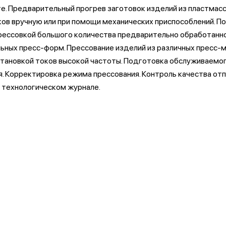
те. Предварительный прогрев заготовок изделий из пластма
в вручную или при помощи механических приспособлений. По 
прессовкой большого количества предварительно обработанно
льных пресс-форм. Прессование изделий из различных пресс-
тановкой токов высокой частоты. Подготовка обслуживаемог
. Корректировка режима прессования. Контроль качества отп
в технологическом журнале.