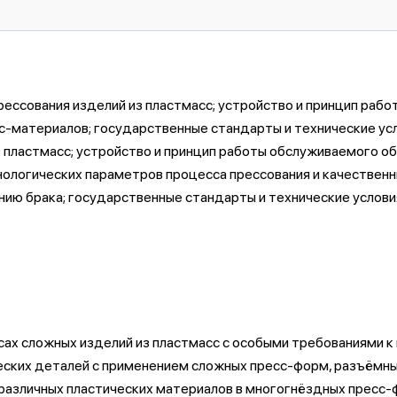
рессования изделий из пластмасс; устройство и принцип раб
есс-материалов; государственные стандарты и технические ус
з пластмасс; устройство и принцип работы обслуживаемого о
нологических параметров процесса прессования и качествен
нию брака; государственные стандарты и технические условия
ссах сложных изделий из пластмасс с особыми требованиями 
ческих деталей с применением сложных пресс-форм, разъёмны
з различных пластических материалов в многогнёздных пресс