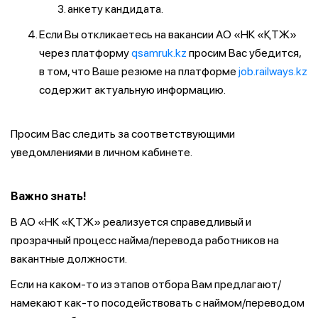
анкету кандидата.
Если Вы откликаетесь на вакансии АО «НК «ҚТЖ»
через платформу
qsamruk.kz
просим Вас убедится,
в том, что Ваше резюме на платформе
job.railways.kz
содержит актуальную информацию.
Просим Вас следить за соответствующими
уведомлениями в личном кабинете.
Важно знать!
В АО «НК «ҚТЖ» реализуется справедливый и
прозрачный процесс найма/перевода работников на
вакантные должности.
Если на каком-то из этапов отбора Вам предлагают/
намекают как-то посодействовать с наймом/переводом