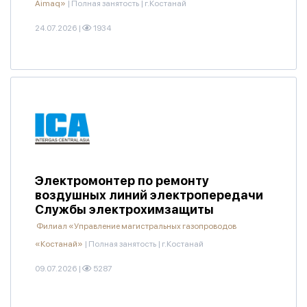
Aimaq»
|
Полная занятость
|
г.Костанай
24.07.2026
|
1934
Электромонтер по ремонту
воздушных линий электропередачи
Службы электрохимзащиты
Филиал «Управление магистральных газопроводов
«Костанай»
|
Полная занятость
|
г.Костанай
09.07.2026
|
5287