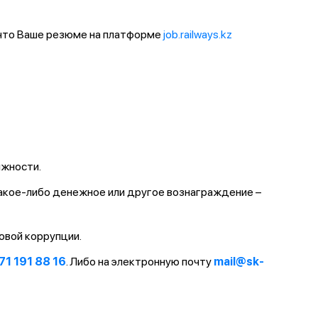
 что Ваше резюме на платформе
job.railways.kz
лжности.
какое-либо денежное или другое вознаграждение –
овой коррупции.
71 191 88 16
. Либо на электронную почту
mail@sk-