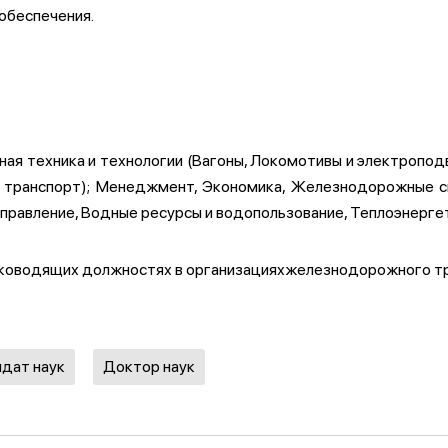
обеспечения.
ная техника и технологии (Вагоны, Локомотивы и электропод
 транспорт); Менеджмент, Экономика, Железнодорожные сп
правление, Водные ресурсы и водопользование, Теплоэнерге
 руководящих должностях в организацияхжелезнодорожного т
дат наук
Доктор наук