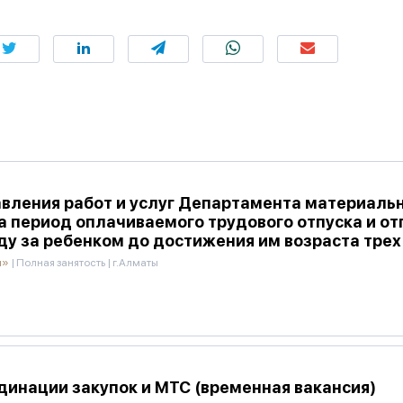
вления работ и услуг Департамента материаль
на период оплачиваемого трудового отпуска и от
ду за ребенком до достижения им возраста трех
и»
|
Полная занятость
|
г.Алматы
инации закупок и МТС (временная вакансия)