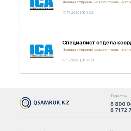
Филиал «Управление магистральных га
17.07.2026
|
2123
Специалист отдела коор
Филиал «Управление магистральных га
17.07.2026
|
2391
Телефон:
8 800 0
8 7172 