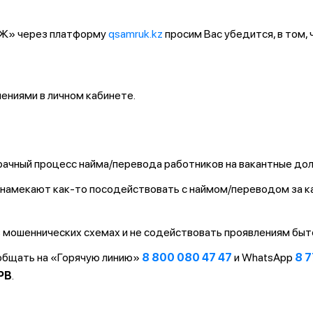
ҚТЖ» через платформу
qsamruk.kz
просим Вас убедится, в том,
ниями в личном кабинете.
ачный процесс найма/перевода работников на вакантные до
т/намекают как-то посодействовать с наймом/переводом за 
 мошеннических схемах и не содействовать проявлениям быт
ообщать на «Горячую линию»
8 800 080 47 47
и WhatsApp
8 7
PB
.