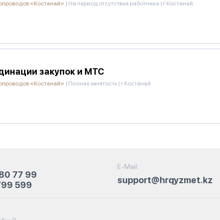
зопроводов «Костанай»
|
На период отсутствия работника
|
г.Костанай
динации закупок и МТС
зопроводов «Костанай»
|
Полная занятость
|
г.Костанай
E-Mail:
80 77 99
support@hrqyzmet.kz
799 599