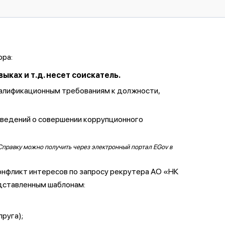
ора:
ках и т.д. несет соискатель.
валификационным требованиям к должности,
сведений о совершении коррупционного
Справку можно получить через электронный портал EGov в
онфликт интересов по запросу рекрутера АО «НК
дставленным шаблонам:
пруга);