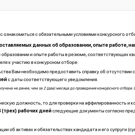
ас ознакомиться с обязательными условиями конкурсного отб
тавляемых данных об образовании, опыте работе, навы
б образовании и опыте работы в резюме, соответствующих к
ля к участию в конкурсном отборе.
ства Вам необходимо предоставить справку об отсутствии 
ней
с даты соответствующего уведомления.
чена не ранее, чем за 2 (два) месяца до проведения конкурсного отбора. 
ческую должность, то для проверки на аффилированность и к
3 (трех) рабочих дней
следующие документы согласно пре
ии об активах и обязательствах кандидата и его супруги (су