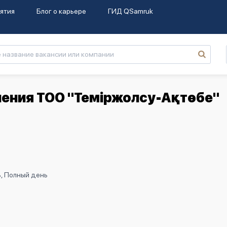
ятия
Блог о карьере
ГИД QSamruk
чения ТОО "Теміржолсу-Ақтөбе"
ь, Полный день