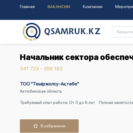
Главная
ВАКАНСИИ
Компании
Меропри
Начальник сектора обеспе
341 723 - 356 183
ТОО "Теміржолсу-Ақтөбе"
Актюбинская область
Требуемый опыт работы: От 3 до 6 лет
Полная занятост
В избранное