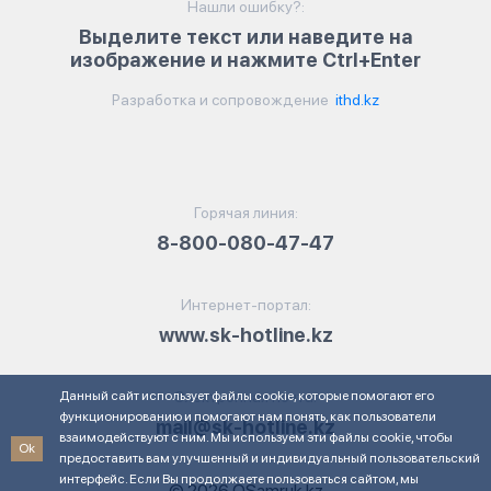
Нашли ошибку?:
Выделите текст или наведите на
изображение и нажмите Ctrl+Enter
Разработка и сопровождение
ithd.kz
Горячая линия:
8-800-080-47-47
Интернет-портал:
www.sk-hotline.kz
Данный сайт использует файлы cookie, которые помогают его
Электронная почта:
функционированию и помогают нам понять, как пользователи
mail@sk-hotline.kz
взаимодействуют с ним. Мы используем эти файлы cookie, чтобы
Ok
предоставить вам улучшенный и индивидуальный пользовательский
интерфейс. Если Вы продолжаете пользоваться сайтом, мы
© 2026 QSamruk.kz