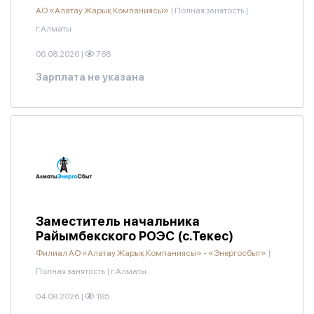
АО «Алатау Жарық Компаниясы»
|
Полная занятость
|
г.Алматы
06.08.2026
|
788
Зарплата не указана
Заместитель начальника
Райымбекского РОЭС (с.Текес)
Филиал АО «Алатау Жарық Компаниясы» - «Энергосбыт»
|
Полная занятость
|
г.Алматы
04.08.2026
|
185