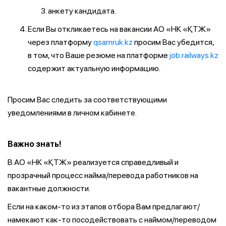
анкету кандидата.
Если Вы откликаетесь на вакансии АО «НК «ҚТЖ»
через платформу
qsamruk.kz
просим Вас убедится,
в том, что Ваше резюме на платформе
job.railways.kz
содержит актуальную информацию.
Просим Вас следить за соответствующими
уведомлениями в личном кабинете.
Важно знать!
В АО «НК «ҚТЖ» реализуется справедливый и
прозрачный процесс найма/перевода работников на
вакантные должности.
Если на каком-то из этапов отбора Вам предлагают/
намекают как-то посодействовать с наймом/переводом