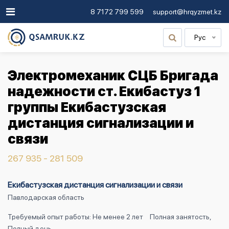
8 7172 799 599
support@hrqyzmet.kz
Рус
Электромеханик СЦБ Бригада
надежности ст. Екибастуз 1
группы Екибастузская
дистанция сигнализации и
связи
267 935 - 281 509
Екибастузская дистанция сигнализации и связи
Павлодарская область
Требуемый опыт работы: Не менее 2 лет
Полная занятость,
Полный день