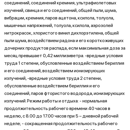
соединений, соединений кремния, ультрафиолетовых
изучений, свинца и его соединений, общей пыли, шума,
вибрации, кремния, паров ацетона, ксилола, толуола,
мышечных напряжений, толуола, ксилола, аэрозолей
нитрокрасок, хлористого винил дихлорэтилена, общей
пыли шума, воздействием радона и его короткоживущих
дочерних продуктов распада, если максимальная доза за
месяц превышает 0,42 миллизиветра. -вредные условия
труда 1 степени, обусловленные воздействием бериллия
и его соединений, воздействием ионизирующих
излучений, -вредные условия труда 2 степени,
обусловленные воздействием бериллия и его
соединений, паров фтористого водорода, ионизирующих
излучений. Режим работы и отдыха: - нормальная
продолжительность рабочего времени 40 часов в
неделю, с 8.00 до 17.00 часов при 5 – дневной рабочей
неделе; - сокращенная продолжительность рабочего