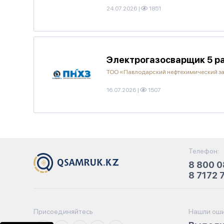
24.07.2026
|
1851
Электрогазосварщик 5 р
ТОО «Павлодарский нефтехимический з
16.07.2026
|
1507
Телефон:
8 800 0
8 7172 
Присоединяйтесь
Нашли оши