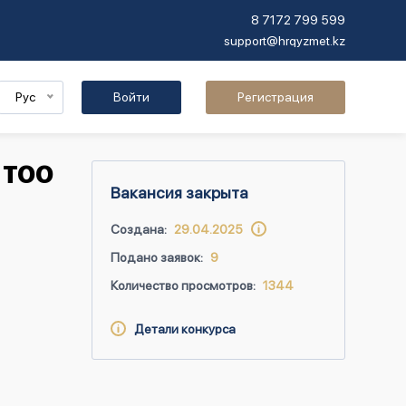
8 7172 799 599
support@hrqyzmet.kz
Рус
Войти
Регистрация
 ТОО
Вакансия закрыта
Создана:
29.04.2025
Подано заявок:
9
Количество просмотров:
1344
Детали конкурса