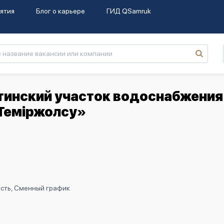
ятия
Блог о карьере
ГИД QSamruk
инский участок водоснабжения
Теміржолсу»
ость, Сменный график