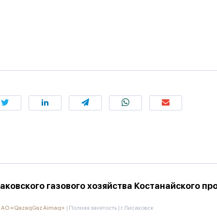
ковского газового хозяйства Костанайского п
л АО «QazaqGaz Aimaq»
|
Полная занятость
|
г.Лисаковск