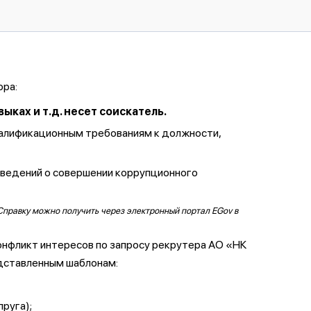
ора:
ках и т.д. несет соискатель.
валификационным требованиям к должности,
сведений о совершении коррупционного
Справку можно получить через электронный портал EGov в
онфликт интересов по запросу рекрутера АО «НК
дставленным шаблонам:
пруга);