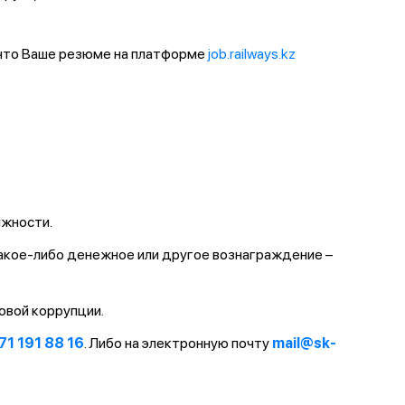
 что Ваше резюме на платформе
job.railways.kz
лжности.
какое-либо денежное или другое вознаграждение –
овой коррупции.
71 191 88 16
. Либо на электронную почту
mail@sk-