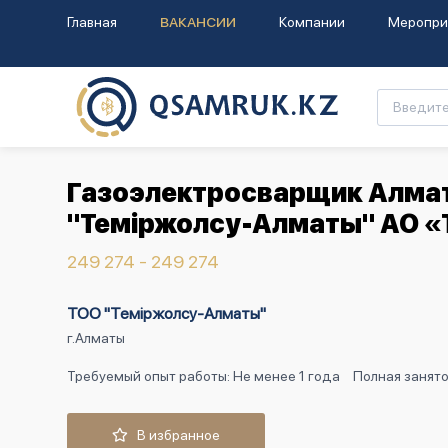
Главная
ВАКАНСИИ
Компании
Меропри
Газоэлектросварщик Алмат
"Теміржолсу-Алматы" АО «
249 274 - 249 274
ТОО "Теміржолсу-Алматы"
г.Алматы
Требуемый опыт работы: Не менее 1 года
Полная занят
В избранное