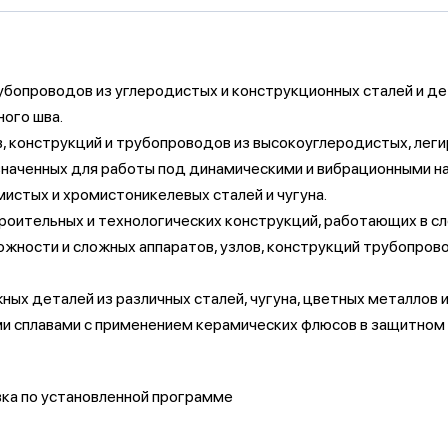
рубопроводов из углеродистых и конструкционных сталей и д
ного шва.
в, конструкций и трубопроводов из высокоуглеродистых, лег
назначенных для работы под динамическими и вибрационными н
истых и хромистоникелевых сталей и чугуна.
роительных и технологических конструкций, работающих в сл
жности и сложных аппаратов, узлов, конструкций трубопрово
х деталей из различных сталей, чугуна, цветных металлов и
ми сплавами с применением керамических флюсов в защитном 
вка по установленной программе