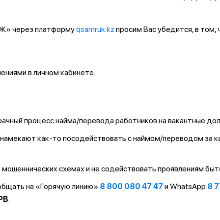
ҚТЖ» через платформу
qsamruk.kz
просим Вас убедится, в том,
ниями в личном кабинете.
ачный процесс найма/перевода работников на вакантные до
т/намекают как-то посодействовать с наймом/переводом за 
 мошеннических схемах и не содействовать проявлениям быт
ообщать на «Горячую линию»
8 800 080 47 47
и WhatsApp
8 7
PB
.