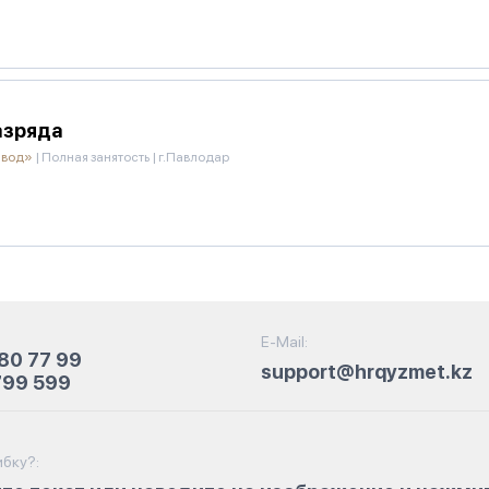
азряда
авод»
|
Полная занятость
|
г.Павлодар
E-Mail:
80 77 99
support@hrqyzmet.kz
799 599
бку?: