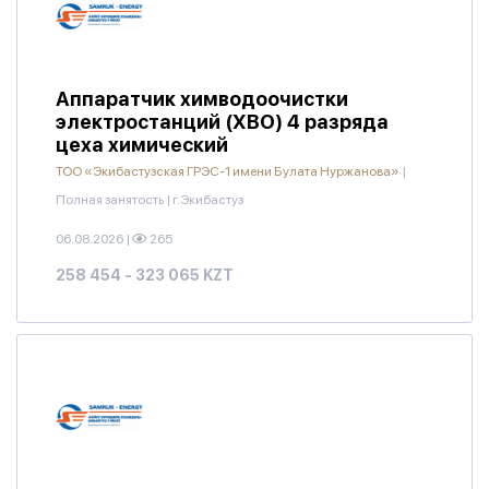
Аппаратчик химводоочистки
электростанций (ХВО) 4 разряда
цеха химический
ТОО «Экибастузская ГРЭС-1 имени Булата Нуржанова»
|
Полная занятость
|
г.Экибастуз
06.08.2026
|
265
258 454 - 323 065 KZT