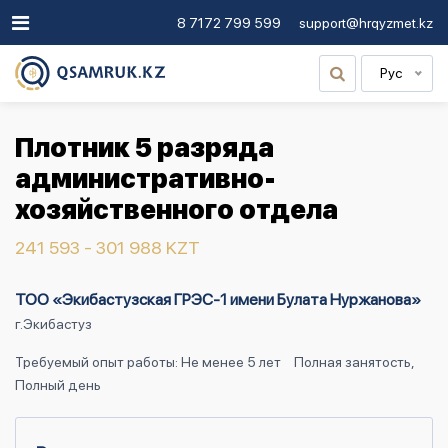
8 7172 799 599
support@hrqyzmet.kz
Рус
Плотник 5 разряда
административно-
хозяйственного отдела
241 593 - 301 988 KZT
ТОО «Экибастузская ГРЭС-1 имени Булата Нуржанова»
г.Экибастуз
Требуемый опыт работы: Не менее 5 лет
Полная занятость,
Полный день