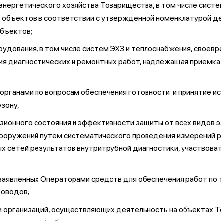
энергетического хозяйства Товарищества, в том числе сист
я объектов в соответствии с утвержденной номенклатурой д
объектов;
удования, в том числе систем ЭХЗ и теплоснабжения, своев
я диагностических и ремонтных работ, надлежащая приемка
 органами по вопросам обеспечения готовности и принятие 
зону,
зионного состояния и эффективности защиты от всех видов э
оружений путем систематического проведения измерений р
х сетей результатов внутритрубной диагностики, участвова
я заявленных Операторами средств для обеспечения работ п
роводов;
 и организаций, осуществляющих деятельность на объектах 