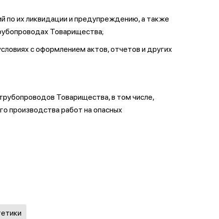
й по их ликвидации и предупреждению, а также
трубопроводах Товарищества;
условиях с оформлением актов, отчетов и других
трубопроводов Товарищества, в том числе,
о производства работ на опасных
гетики