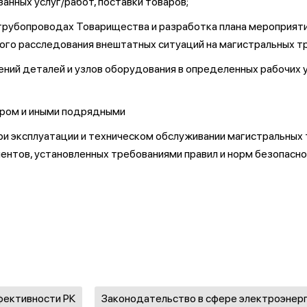
нных услуг/работ, поставки товаров;
 трубопроводах Товарищества и разработка плана мероприяти
кого расследования внештатных ситуаций на магистральных 
ений деталей и узлов оборудования в определенных рабочих 
ором и иными подрядными
ри эксплуатации и техническом обслуживании магистральных 
тов, установленных требованиями правил и норм безопасног
фективности РК
Законодательство в сфере электроэнер