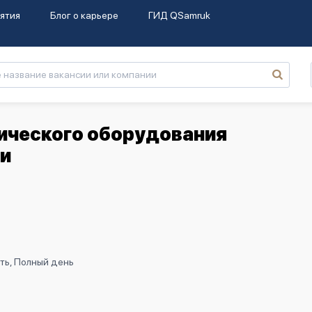
ятия
Блог о карьере
ГИД QSamruk
ического оборудования
ии
ть, Полный день