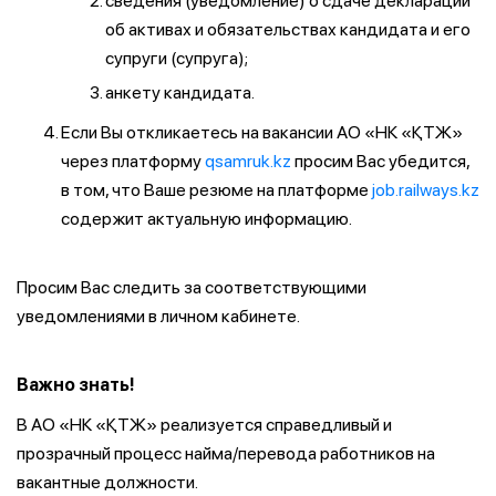
сведения (уведомление) о сдаче декларации
об активах и обязательствах кандидата и его
супруги (супруга);
анкету кандидата.
Если Вы откликаетесь на вакансии АО «НК «ҚТЖ»
через платформу
qsamruk.kz
просим Вас убедится,
в том, что Ваше резюме на платформе
job.railways.kz
содержит актуальную информацию.
Просим Вас следить за соответствующими
уведомлениями в личном кабинете.
Важно знать!
В АО «НК «ҚТЖ» реализуется справедливый и
прозрачный процесс найма/перевода работников на
вакантные должности.