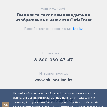
Нашли ошибку?:
Выделите текст или наведите на
изображение и нажмите Ctrl+Enter
Разработка и сопровождение
ithd.kz
Горячая линия:
8-800-080-47-47
Интернет-портал:
www.sk-hotline.kz
Данный сайт использует файлы cookie, которые помогают его
Электронная почта:
функционированию и помогают нам понять, как пользователи
mail@sk-hotline.kz
взаимодействуют с ним. Мы используем эти файлы cookie, чтобы
Ok
предоставить вам улучшенный и индивидуальный пользовательский