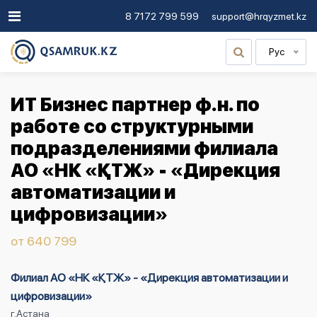
8 7172 799 599
support@hrqyzmet.kz
Рус
ИТ Бизнес партнер ф.н. по
работе со структурными
подразделениями филиала
АО «НК «ҚТЖ» - «Дирекция
автоматизации и
цифровизации»
от 640 799
Филиал АО «НК «ҚТЖ» - «Дирекция автоматизации и
цифровизации»
г.Астана