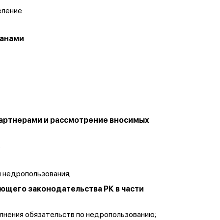
еление
ганами
Партнерами и рассмотрение вносимых
;
м недропользования;
ющего законодательства РК в части
олнения обязательств по недропользованию;