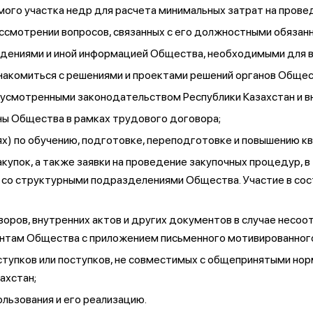
ого участка недр для расчета минимальных затрат на прове
ссмотрении вопросов, связанных с его должностными обязанн
едениями и иной информацией Общества, необходимыми для в
знакомиться с решениями и проектами решений органов Обще
едусмотренными законодательством Республики Казахстан и 
ны Общества в рамках трудового договора;
х) по обучению, подготовке, переподготовке и повышению к
акупок, а также заявки на проведение закупочных процедур, в
 со структурными подразделениями Общества. Участие в сост
оворов, внутренних актов и других документов в случае несо
нтам Общества с приложением письменного мотивированного
ступков или поступков, не совместимых с общепринятыми но
ахстан;
льзования и его реализацию.