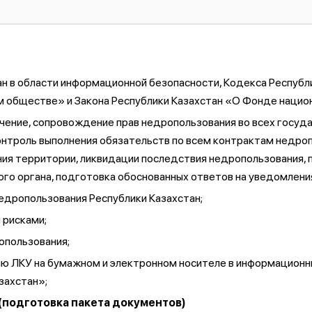
н в области информационной безопасности, Кодекса Республ
м обществе» и Закона Республики Казахстан «О Фонде нацио
учение, сопровождение прав недропользования во всех госуд
онтроль выполнения обязательств по всем контрактам недроп
ния территории, ликвидации последствия недропользования,
го органа, подготовка обоснованных ответов на уведомлени
едропользования Республики Казахстан;
 рисками;
ропользования;
ию ЛКУ на бумажном и электронном носителе в информацион
захстан»;
 (подготовка пакета документов)