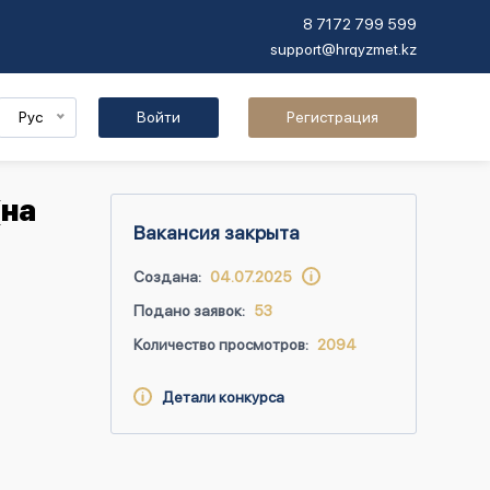
8 7172 799 599
support@hrqyzmet.kz
Рус
Войти
Регистрация
(на
Вакансия закрыта
Создана:
04.07.2025
Подано заявок:
53
Количество просмотров:
2094
Детали конкурса