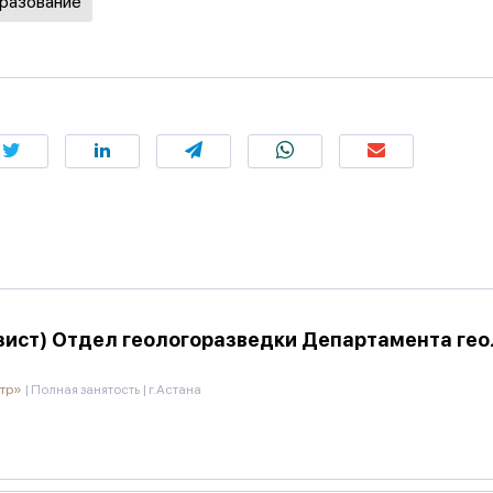
бразование
ист) Отдел геологоразведки Департамента геол
нтр»
|
Полная занятость
|
г.Астана