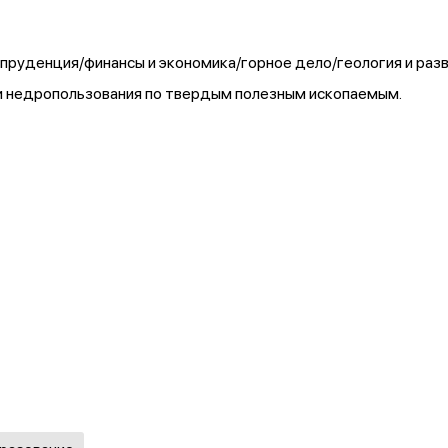
пруденция/финансы и экономика/горное дело/геология и раз
ти недропользования по твердым полезным ископаемым.