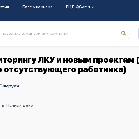
ятия
Блог о карьере
ГИД QSamruk
торингу ЛКУ и новым проектам 
 отсутствующего работника)
 Самрук»
ть, Полный день