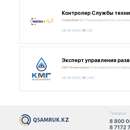
Контролер Службы техни
Семизбай-U
|
Полная занятость
|
г.Астана
06.08.2026
|
129
Эксперт управления раз
КМГ Инжиниринг
|
На период отсутствия 
06.08.2026
|
2413
Телефон:
8 800 0
8 7172 