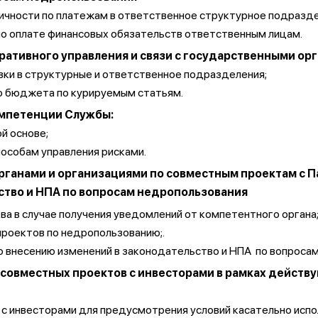
аличности по платежам в ответственное структурное подразд
по оплате финансовых обязательств ответственным лицам.
ативного управления и связи с государственными ор
вки в структурные и ответственное подразделения;
го бюджета по курируемым статьям.
компетенции Службы:
й основе;
особам управления рисками.
рганами и организациями по совместным проектам с 
ство и НПА по вопросам недропользования
а в случае получения уведомлений от компетентного органа
проектов по недропользованию;.
о внесению изменений в законодательство и НПА по вопроса
совместных проектов с инвесторами в рамках действу
 с инвесторами для предусмотрения условий касательно исп