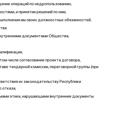
дение операций по недропользованию;
остями, и принятии решений по ним;
ыполнения им своих должностных обязанностей;
ства
внутренними документами Общества;
валификации;
 том числе согласование проекта договора,
аве тендерной комиссии, переговорной группы (при
ответствия их законодательству Республики
 отказа;
рмами этики, нарушающими внутренние документы