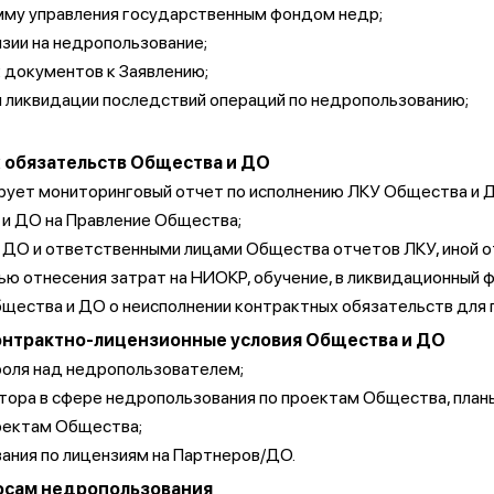
мму управления государственным фондом недр;
нзии на недропользование;
 документов к Заявлению;
 ликвидации последствий операций по недропользованию;
 обязательств Общества и ДО
ирует мониторинговый отчет по исполнению ЛКУ Общества и 
 и ДО на Правление Общества;
 ДО и ответственными лицами Общества отчетов ЛКУ, иной 
ью отнесения затрат на НИОКР, обучение, в ликвидационный ф
щества и ДО о неисполнении контрактных обязательств для 
онтрактно-лицензионные условия Общества и ДО
роля над недропользователем;
атора в сфере недропользования по проектам Общества, пла
роектам Общества;
ания по лицензиям на Партнеров/ДО.
росам недропользования