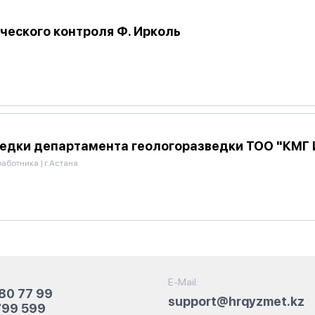
ческого контроля Ф. Ирколь
ведки департамента геологоразведки ТОО "КМГ 
работника
|
г.Астана
E-Mail:
80 77 99
support@hrqyzmet.kz
799 599