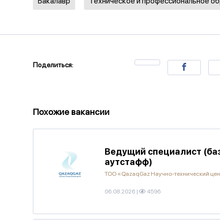
Бакалавр
Техническое и профессиональное о
Поделиться:
Похожие вакансии
Ведущий специалист (баз
аутстафф)
ТОО «QazaqGaz Научно-технический це
06.08.2026
|
4596