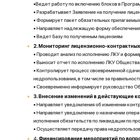
•Ведет работу по включению блоков в Програ
• Разрабатывает Заявление на получение лице
• Формирует пакет обязательных прилагаемых
• Направляет надлежащую форму обеспечения
• Ведет Базу по полученным лицензиям.
2. Мониторинг лицензионно-контрактных
• Проводит анализ по исполнению ЛКУ и форм
• Выносит отчет по исполнению ЛКУ Общества
• Контролирует процесс своевременной сдачи
недропользования, в том числе за правильност
• Своевременно информирует руководство Об
3. Внесение изменений в действующие к
• Направляет уведомления об изменении конт
• Направляет уведомление о назначении опер
исполнения обязательств по ликвидации по п
• Осуществляет передачу права недропользов
4
. Финансирование мероприятий по воп