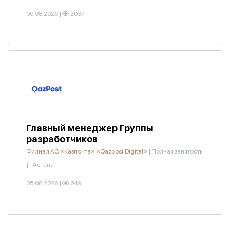
06.08.2026
|
2037
Главный менеджер Группы
разработчиков
Филиал АО «Казпочта» «Qazpost Digital»
|
Полная занятость
|
г.Астана
05.08.2026
|
649