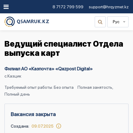
8 7172 799 599
support@hrqyzmet.kz
Рус
Ведущий специалист Отдела
выпуска карт
Филиал АО «Казпочта» «Qazpost Digital»
с.Казцик
Требуемый опыт работы: Без опыта
Полная занятость,
Полный день
Вакансия закрыта
Создана:
09.07.2025