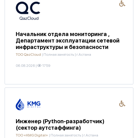
Начальник отдела мониторинга ,
Департамент эксплуатации сетевой
инфраструктуры и безопасности
ТОО QazCloud
|
Полная занятость
|
г.Астана
06.08.2026
|
1759
Инженер (Python-разработчик)
(сектор аутстаффинга)
ТОО «KMG Digital»
|
Полная занятость
|
г.Астана