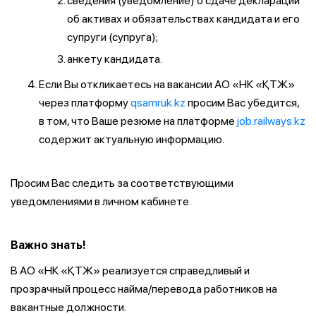
сведения (уведомление) о сдаче декларации
об активах и обязательствах кандидата и его
супруги (супруга);
анкету кандидата.
Если Вы откликаетесь на вакансии АО «НК «ҚТЖ»
через платформу
qsamruk.kz
просим Вас убедится,
в том, что Ваше резюме на платформе
job.railways.kz
содержит актуальную информацию.
Просим Вас следить за соответствующими
уведомлениями в личном кабинете.
Важно знать!
В АО «НК «ҚТЖ» реализуется справедливый и
прозрачный процесс найма/перевода работников на
вакантные должности.