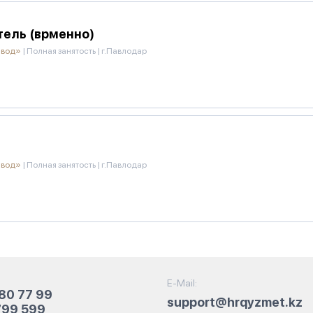
ель (врменно)
авод»
|
Полная занятость
|
г.Павлодар
авод»
|
Полная занятость
|
г.Павлодар
E-Mail:
80 77 99
support@hrqyzmet.kz
799 599