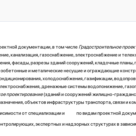
роектной документации, в том числе
Градостроительное проек
ние, канализация, газоснабжение, электроснабжение и телек
ия, фасады, разрезы зданий сооружений, кладочные планы, г
зобетонные и металические несущие и ограждающие констр
кондиционирования, холодоснабжения, газификации, водопров
электроснабжения, дренажные системы водопонижение, газоп
кое проектирование
(зданий и сооружений жилищно-гражданск
значения, объектов инфраструктуры транспорта, связи и ком
ависимости от специализации и по видам проектной докум
нтролирующих, экспертных и надзорных структурах в зависи