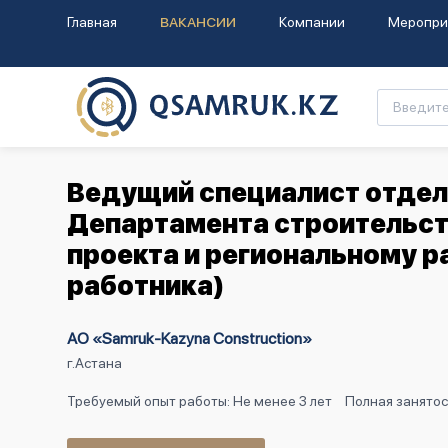
Главная
ВАКАНСИИ
Компании
Меропри
Ведущий специалист отдел
Департамента строительст
проекта и региональному р
работника)
АО «Samruk-Kazyna Construction»
г.Астана
Требуемый опыт работы: Не менее 3 лет
Полная занятос