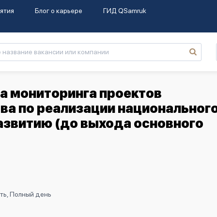
ятия
Блог о карьере
ГИД QSamruk
а мониторинга проектов
ва по реализации национальног
азвитию (до выхода основного
ть, Полный день