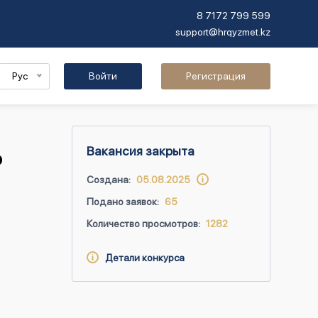
8 7172 799 599
support@hrqyzmet.kz
Рус
Войти
Регистрация
Вакансия закрыта
о
Создана:
05.08.2025
Подано заявок:
65
Количество просмотров:
1282
Детали конкурса