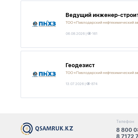
Ведущий инженер-строит
ТОО «Павлодарский нефтехимический з
06.08.2026
|
161
Геодезист
ТОО «Павлодарский нефтехимический з
13.07.2026
|
874
Телефон:
8 800 0
8 7172 