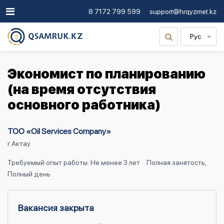
8 7172 799 599
support@hrqyzmet.kz
Рус
Экономист по планированию
(на время отсутствия
основного работника)
ТОО «Oil Services Company»
г.Актау
Требуемый опыт работы: Не менее 3 лет
Полная занятость,
Полный день
Вакансия закрыта