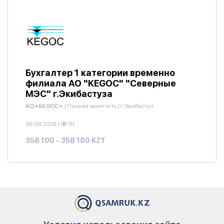
Бухгалтер 1 категории временно
филиала АО "KEGOC" "Северные
МЭС" г.Экибастуза
АО «KEGOC»
|
Полная занятость
|
г.Экибастуз
06.08.2026
|
51
358 100 - 358 100 KZT