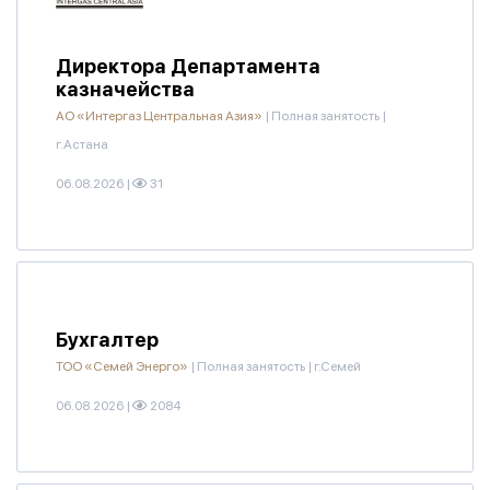
Директора Департамента
казначейства
АО «Интергаз Центральная Азия»
|
Полная занятость
|
г.Астана
06.08.2026
|
31
Бухгалтер
ТОО «Семей Энерго»
|
Полная занятость
|
г.Семей
06.08.2026
|
2084