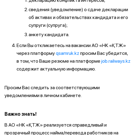
декларацию конфликта интересов;
сведения (уведомление) о сдаче декларации
об активах и обязательствах кандидата и его
супруги (супруга);
анкету кандидата.
Если Вы откликаетесь на вакансии АО «НК «ҚТЖ»
через платформу
qsamruk.kz
просим Вас убедится,
в том, что Ваше резюме на платформе
job.railways.kz
содержит актуальную информацию.
Просим Вас следить за соответствующими
уведомлениями в личном кабинете.
Важно знать!
В АО «НК «ҚТЖ» реализуется справедливый и
прозрачный процесс найма/перевода работников на