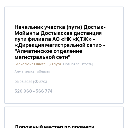
Начальник участка (пути) Достык-
Мойынты Достыкская дистанция
пути филиала АО «НК «ҚТЖ» -
«Дирекция магистральной сети» -
"Алматинское отделение
магистральной сети"
Бескольская дистанция пути
|
Полная занятость
|
Алматинская область
06.08.2026
|
2703
520 968 - 566 774
Дорожный мастер по промеру