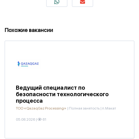
Похожие вакансии
Ведущий специалист по
безопасности технологического
процесса
ТОО «QazaqGaz Processing»
|
Полная занятость
|
п.Макат
05.08.2026
|
61