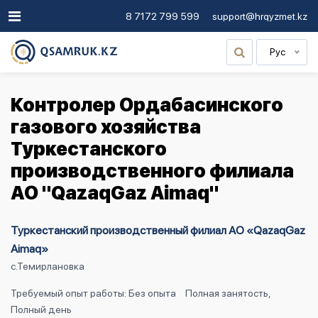
8 7172 799 599
support@hrqyzmet.kz
Рус
Контролер Ордабасинского
газового хозяйства
Туркестанского
производственного филиала
АО "QazaqGaz Aimaq"
Туркестанский производственный филиал АО «QazaqGaz
Aimaq»
с.Темирлановка
Требуемый опыт работы: Без опыта
Полная занятость,
Полный день