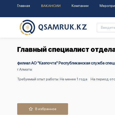
Главная
ВАКАНСИИ
Компании
Меропри
Главный специалист отдел
филиал АО "Казпочта" Республиканская служба спец
г.Алматы
Требуемый опыт работы: Не менее 1 года
На период отс
В избранное