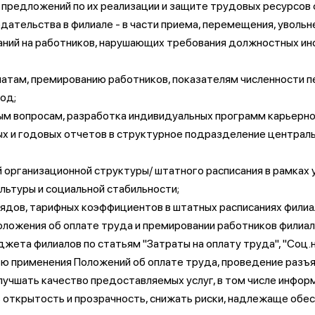
предложений по их реализации и защите трудовых ресурсов 
дательства в филиале - в части приема, перемещения, уволь
аний на работников, нарушающих требования должностных ин
латам, премированию работников, показателям численности пе
од;
ым вопросам, разработка индивидуальных программ карьерно
х и годовых отчетов в структурное подразделение централь
й организационной структуры/ штатного расписания в рамках
льтуры и социальной стабильности;
рядов, тарифных коэффициентов в штатных расписаниях фили
ложения об оплате труда и премировании работников филиал
джета филиалов по статьям "Затраты на оплату труда", "Соц.н
ью применения Положений об оплате труда, проведение разъя
учшать качество предоставляемых услуг, в том числе инфор
ь открытость и прозрачность, снижать риски, надлежаще обе