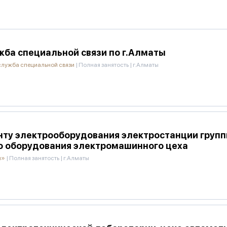
жба специальной связи по г.Алматы
служба специальной связи
|
Полная занятость
|
г.Алматы
нту электрооборудования электростанции групп
о оборудования электромашинного цеха
и»
|
Полная занятость
|
г.Алматы