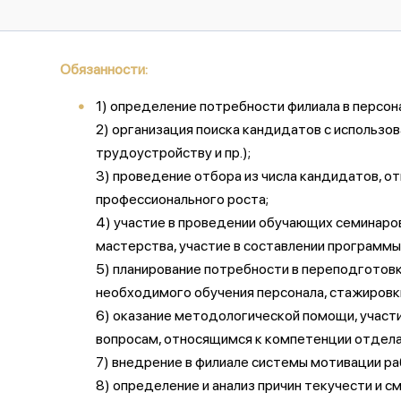
Обязанности:
1) определение потребности филиала в персо
2) организация поиска кандидатов с использо
трудоустройству и пр.);
3) проведение отбора из числа кандидатов, о
профессионального роста;
4) участие в проведении обучающих семинаро
мастерства, участие в составлении программы
5) планирование потребности в переподготовк
необходимого обучения персонала, стажировк
6) оказание методологической помощи, участ
вопросам, относящимся к компетенции отдела
7) внедрение в филиале системы мотивации р
8) определение и анализ причин текучести и 