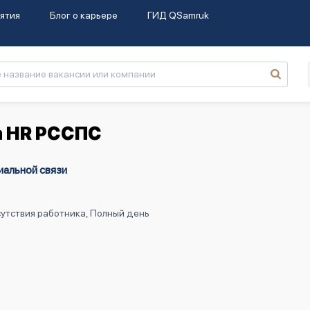
ятия
Блог о карьере
ГИД QSamruk
а HR РССПС
иальной связи
утствия работника, Полный день