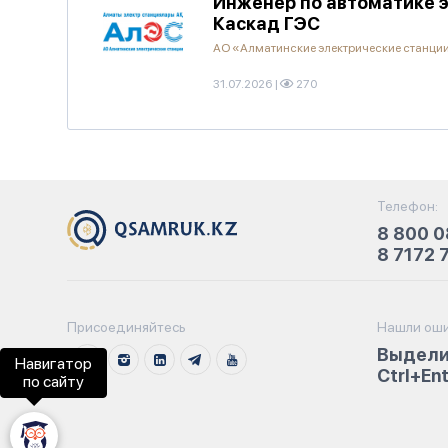
Инженер по автоматике э
Каскад ГЭС
АО «Алматинские электрические станци
31.07.2026
|
270
Телефон:
8 800 0
8 7172 
Присоединяйтесь
Нашли оши
Выдели
Навигатор
Ctrl+En
по сайту