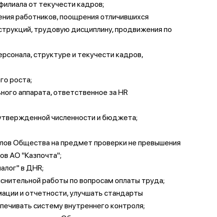
филиала от текучести кадров;
нения работников, поощрения отличившихся
струкций, трудовую дисциплину, продвижения по
рсонала, структуре и текучести кадров,
го роста;
ного аппарата, ответственное за HR
 утвержденной численности и бюджета;
алов Общества на предмет проверки не превышения
ов АО "Казпочта";
алог" в ДHR;
снительной работы по вопросам оплаты труда;
мации и отчетности, улучшать стандарты
спечивать систему внутреннего контроля;