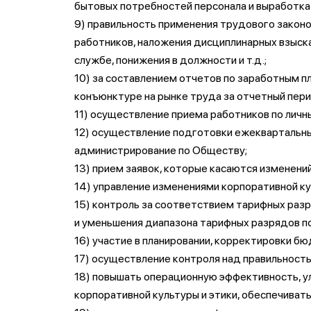
бытовых потребностей персонала и выработка 
9) правильность применения трудового законо
работников, наложения дисциплинарных взыск
службе, понижения в должности и т.д.;
10) за составлением отчетов по заработным п
конъюнктуре на рынке труда за отчетный пери
11) осуществление приема работников по личн
12) осуществление подготовки ежеквартальны
администрирование по Обществу;
13) прием заявок, которые касаются изменени
14) управление изменениями корпоративной ку
15) контроль за соответствием тарифных раз
и уменьшения диапазона тарифных разрядов по
16) участие в планировании, корректировки бю
17) осуществление контроля над правильност
18) повышать операционную эффективность, ул
корпоративной культуры и этики, обеспечиват