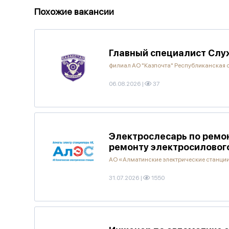
Похожие вакансии
Главный специалист Слу
филиал АО "Казпочта" Республиканская 
06.08.2026
|
37
Электрослесарь по ремо
ремонту электросиловог
АО «Алматинские электрические станци
31.07.2026
|
1550