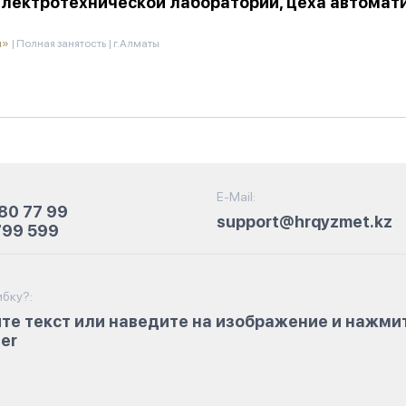
лектротехнической лаборатории, цеха автомати
и»
|
Полная занятость
|
г.Алматы
E-Mail:
80 77 99
support@hrqyzmet.kz
799 599
бку?:
те текст или наведите на изображение и нажми
ter