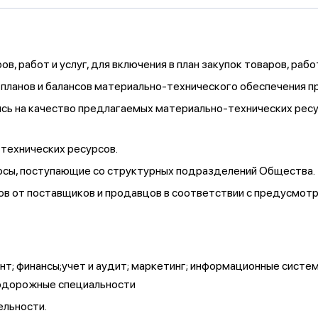
в, работ и услуг, для включения в план закупок товаров, раб
 планов и балансов материально-технического обеспечения 
ь на качество предлагаемых материально-технических ресурс
технических ресурсов.
осы, поступающие со структурных подразделений Общества.
в от поставщиков и продавцов в соответствии с предусмотр
т; финансы;учет и аудит; маркетинг; информационные систе
знодорожные специальности
ельности.