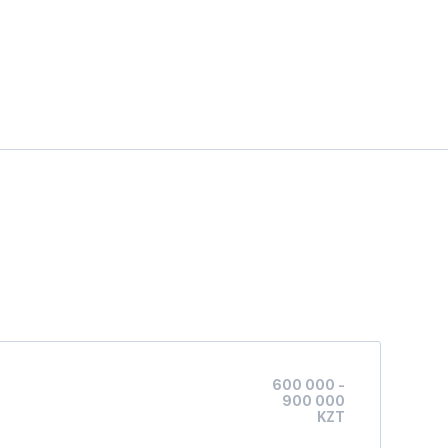
600 000 -
900 000
KZT