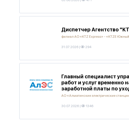
03.08.2026
|
471
Диспетчер Агентство "KT
филиал АО «KTZ Express» - «KTZE Южны
31.07.2026
|
294
Главный специалист упра
работ и услуг временно 
заработной платы по ухо
АО «Алматинские электрические станци
30.07.2026
|
1346