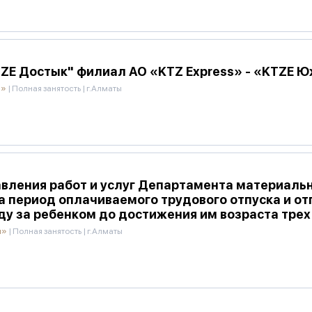
ZE Достык" филиал АО «KTZ Express» - «KTZE 
й»
|
Полная занятость
|
г.Алматы
вления работ и услуг Департамента материаль
на период оплачиваемого трудового отпуска и от
ду за ребенком до достижения им возраста трех
и»
|
Полная занятость
|
г.Алматы