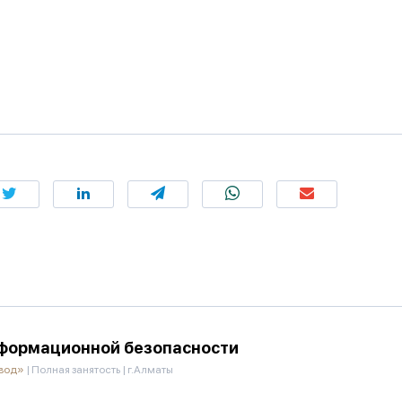
формационной безопасности
овод»
|
Полная занятость
|
г.Алматы