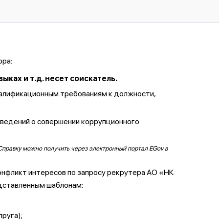
ора:
ках и т.д. несет соискатель.
валификационным требованиям к должности,
сведений о совершении коррупционного
Справку можно получить через электронный портал EGov в
онфликт интересов по запросу рекрутера АО «НК
дставленным шаблонам:
пруга);