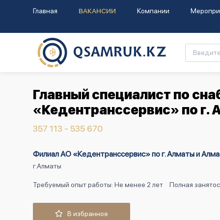
Главная
ВАКАНСИИ
Компании
Меропри
Главный специалист по сн
«Кедентранссервис» по г. 
357 113 - 535 670
Филиал АО «Кедентранссервис» по г. Алматы и Алма
г.Алматы
Требуемый опыт работы: Не менее 2 лет
Полная занятос
В избранное