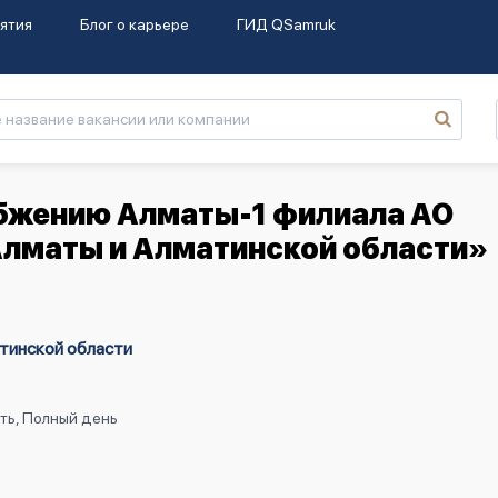
ятия
Блог о карьере
ГИД QSamruk
абжению Алматы-1 филиала АО
Алматы и Алматинской области»
тинской области
ть, Полный день