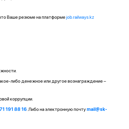
 что Ваше резюме на платформе
job.railways.kz
лжности.
какое-либо денежное или другое вознаграждение –
овой коррупции.
71 191 88 16
. Либо на электронную почту
mail@sk-