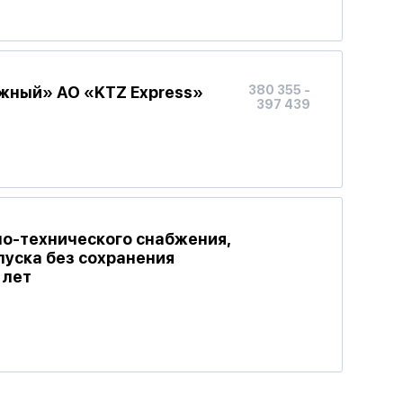
Южный» АО «KTZ Express»
380 355 -
397 439
но-технического снабжения,
пуска без сохранения
 лет