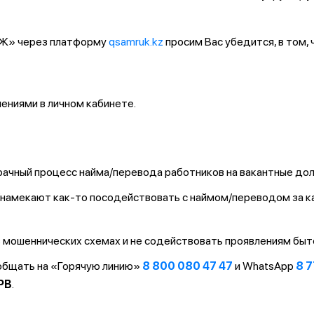
ҚТЖ» через платформу
qsamruk.kz
просим Вас убедится, в том,
ниями в личном кабинете.
ачный процесс найма/перевода работников на вакантные до
т/намекают как-то посодействовать с наймом/переводом за 
 мошеннических схемах и не содействовать проявлениям быт
ообщать на «Горячую линию»
8 800 080 47 47
и WhatsApp
8 7
PB
.