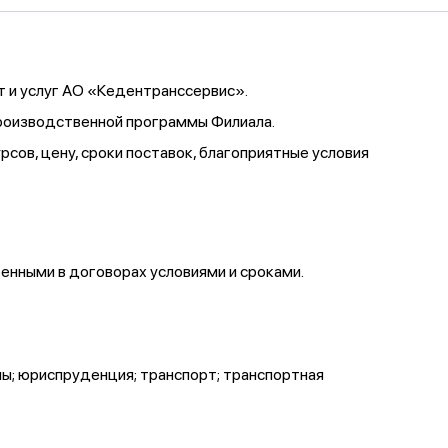
от и услуг АО «Кедентранссервис».
производственной программы Филиала.
ов, цену, сроки поставок, благоприятные условия
енными в договорах условиями и сроками.
мы; юриспруденция; транспорт; транспортная